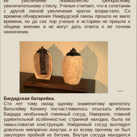
ее увеличение эквивалентно трехкратному
увеличительному стеклу. Ученые считают, что в сочетании
с другой линзой увеличение кратно возрастало. Со
времени обнаружения Нимрудской линзы прошло не мало
времени, но до сих пор ученые и историки не пришли к
общему мнению и не могут дать ответа о ее точном
назначении.
Багдадская батарейка.
Сто лет тому назад одному знаменитому археологу
Вильгейму Кенингу посчастливилось отыскать вблизи
Багдада необычный глиняный сосуд. Наверное, главной
удивительной особенностью странной находки, была ее
замысловатая конструкция. Найденный сосуд выглядел
довольно невзрачно изнутри, и ко всему прочему он был
закупорен пробкой из битума. Внутри сосуда находился