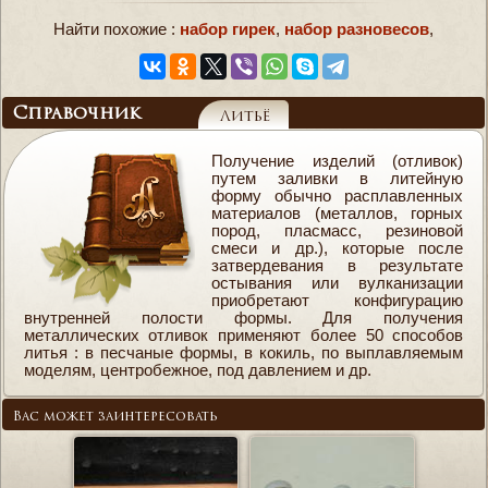
Найти похожие :
набор гирек
,
набор разновесов
,
Справочник
Литьё
Получение изделий (отливок)
путем заливки в литейную
форму обычно расплавленных
материалов (металлов, горных
пород, пласмасс, резиновой
смеси и др.), которые после
затвердевания в результате
остывания или вулканизации
приобретают конфигурацию
внутренней полости формы. Для получения
металлических отливок применяют более 50 способов
литья : в песчаные формы, в кокиль, по выплавляемым
моделям, центробежное, под давлением и др.
Вас может заинтересовать