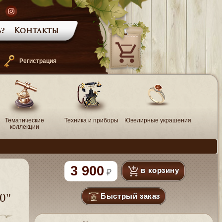
?
Контакты
—
Регистрация
Тематические
Техника и приборы
Ювелирные украшения
коллекции
3 900
в корзину
Быстрый заказ
0"