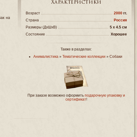
Характеристики
Возраст
2000
гг.
бак на
Страна
Россия
Размеры (ДxШxВ)
5 x 4.5 см
Состояние
Хорошее
Также в разделах:
Анималистика
»
Тематические коллекции
»
Собаки
При заказе возможно оформить
подарочную упаковку и
сертификат
!