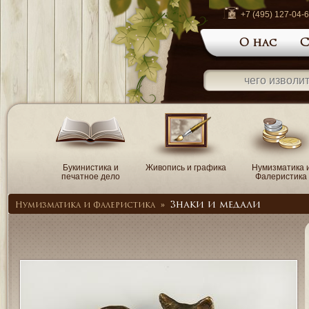
+7 (495) 127-04-
О нас
С
Букинистика и
Живопись и графика
Нумизматика 
печатное дело
Фалеристика
Знаки и медали
Нумизматика и Фалеристика
»