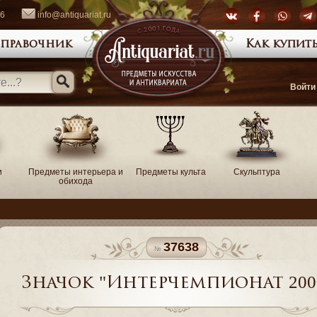
66
info@antiquariat.ru
правочник
Как купить
Войти
и
Предметы интерьера и
Предметы культа
Скульптура
обихода
37638
Значок "Интерчемпионат 200