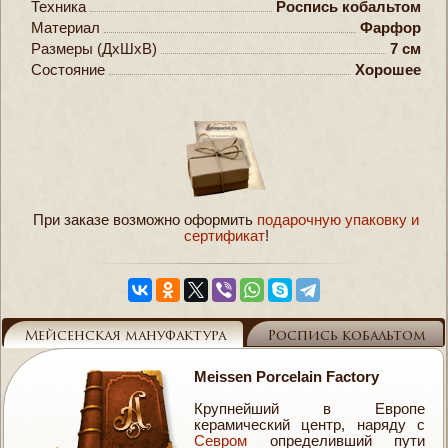
Техника
Роспись кобальтом
Материал
Фарфор
Размеры (ДxШxВ)
7 см
Состояние
Хорошее
При заказе возможно оформить
подарочную упаковку и
сертификат
!
Справочник
Мейсенская мануфактура
Роспись кобальтом
Meissen Porcelain Factory
Крупнейший в Европе
керамический центр, наряду с
Севром
определивший пути