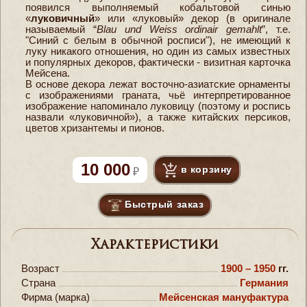
появился выполняемый кобальтовой синью
«
луковичный
» или «луковый» декор (в оригинале
называемый “
Blau und Weiss ordinair gemahlt
”, т.е.
"Синий с белым в обычной росписи"), не имеющий к
луку никакого отношения, но один из самых известных
и популярных декоров, фактически - визитная карточка
Мейсена.
В основе декора лежат восточно-азиатские орнаменты
с изображениями граната, чьё интерпретированное
изображение напоминало луковицу (поэтому и роспись
назвали «луковичной»), а также китайских персиков,
цветов хризантемы и пионов.
10 000
в корзину
Быстрый заказ
Характеристики
Возраст
1900 – 1950
гг.
Страна
Германия
Фирма (марка)
Мейсенская мануфактура