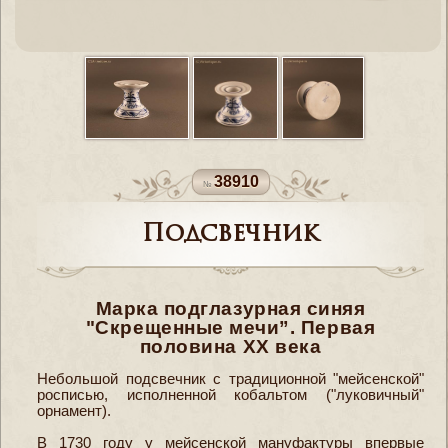
38910
Подсвечник
Марка подглазурная синяя
"Скрещенные мечи”. Первая
половина ХХ века
Небольшой подсвечник с традиционной "мейсенской"
росписью, исполненной кобальтом ("луковичный"
орнамент).
В 1730 году у мейсенской мануфактуры впервые