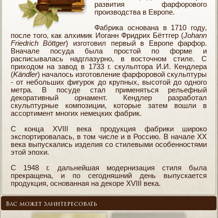
развития фарфорового
производства в Европе.
Фабрика основана в 1710 году,
после того, как алхимик Иоганн Фридрих Бёттгер (
Johann
Friedrich Böttger
) изготовил первый в Европе фарфор.
Вначале посуда была простой по форме и
расписывалась надглазурно, в восточном стиле. С
приходом на завод в 1733 г. скульптора И.И. Кендлера
(
Kändler
) началось изготовление фарфоровой скульптуры
- от небольших фигурок до крупных, высотой до одного
метра. В посуде стал применяться рельефный
декоративный орнамент. Кендлер разработал
скульптурные композиции, которые затем вошли в
ассортимент многих немецких фабрик.
С конца XVIII века продукция фабрики широко
экспортировалась, в том числе и в Россию. В начале ХХ
века выпускались изделия со стилевыми особенностями
этой эпохи.
С 1948 г. дальнейшая модернизация стиля была
прекращена, и по сегодняшний день выпускается
продукция, основанная на декоре XVIII века.
Вас может заинтересовать