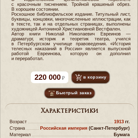
с красочным тиснением. Тройной крашеный обрез.
В хорошем состоянии.
Роскошное библиофильское издание. Титульный лист,
буквицы, концовки, многочисленные иллюстрации, как
в тексте, так и на отдельных страницах, выполнены
художницей Антониной Христиановной Вестфален.
Автор книги Николай Николаевич Евреинов —
драматург, историк и теоретик театра, учился
в Петербургском училище правоведения. «История
телесных наказаний в России» является выпускной
работой Евреинова, которую он дополнил
и переработал.
220 000
в корзину
Быстрый заказ
Характеристики
Возраст
1913
гг.
Страна
Российская империя
(Санкт-Петербург)
Материал
Бумага