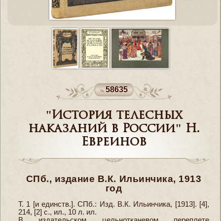
58635
"История телесных
наказаний в России" Н.
Евреинов
СПб., издание В.К. Ильинчика, 1913
год
Т. 1 [и единств.]. СПб.: Изд. В.К. Ильинчика, [1913]. [4],
214, [2] с., ил., 10 л. ил.
В издательском цельнотканевом переплете