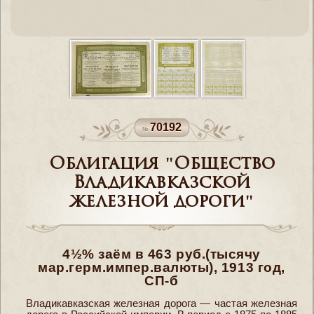
70192
Облигация "Общество
Владикавказской
железной дороги"
4½% заём в 463 руб.(тысячу
мар.герм.импер.валюты), 1913 год,
СП-б
Владикавказская железная дорога — частая железная