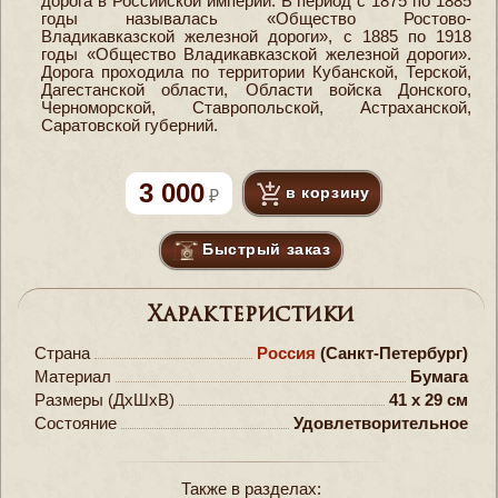
дорога в Российской империи. В период с 1875 по 1885
годы называлась «Общество Ростово-
Владикавказской железной дороги», с 1885 по 1918
годы «Общество Владикавказской железной дороги».
Дорога проходила по территории Кубанской, Терской,
Дагестанской области, Области войска Донского,
Черноморской, Ставропольской, Астраханской,
Саратовской губерний.
3 000
в корзину
Быстрый заказ
Характеристики
Страна
Россия
(Санкт-Петербург)
Материал
Бумага
Размеры (ДxШxВ)
41 x 29 см
Состояние
Удовлетворительное
Также в разделах: