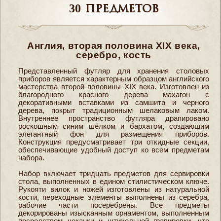
30 предметов
Англия, вторая половина XIX века,
серебро, кость
Представленный футляр для хранения столовых
приборов является характерным образцом английского
мастерства второй половины XIX века. Изготовлен из
благородного красного дерева махагон с
декоративными вставками из самшита и черного
дерева, покрыт традиционным шелаковым лаком.
Внутреннее пространство футляра драпировано
роскошным синим шёлком и бархатом, создающим
элегантный фон для размещения приборов.
Конструкция предусматривает три откидные секции,
обеспечивающие удобный доступ ко всем предметам
набора.
Набор включает тридцать предметов для сервировки
стола, выполненных в едином стилистическом ключе.
Рукояти вилок и ножей изготовлены из натуральной
кости, переходные элементы выполнены из серебра,
рабочие части посеребрены. Все предметы
декорированы изысканным орнаментом, выполненным
посредством чеканки и штихельной гравировки, что