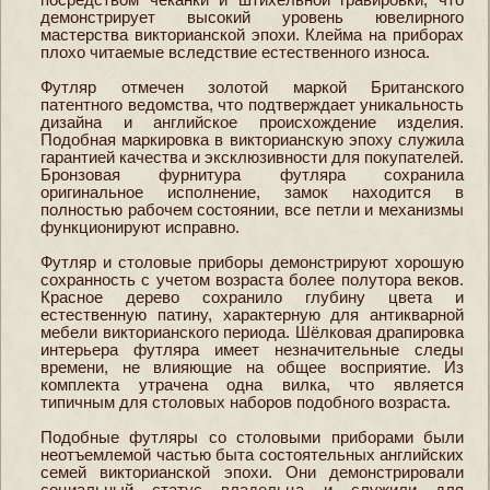
демонстрирует высокий уровень ювелирного
мастерства викторианской эпохи. Клейма на приборах
плохо читаемые вследствие естественного износа.
Футляр отмечен золотой маркой Британского
патентного ведомства, что подтверждает уникальность
дизайна и английское происхождение изделия.
Подобная маркировка в викторианскую эпоху служила
гарантией качества и эксклюзивности для покупателей.
Бронзовая фурнитура футляра сохранила
оригинальное исполнение, замок находится в
полностью рабочем состоянии, все петли и механизмы
функционируют исправно.
Футляр и столовые приборы демонстрируют хорошую
сохранность с учетом возраста более полутора веков.
Красное дерево сохранило глубину цвета и
естественную патину, характерную для антикварной
мебели викторианского периода. Шёлковая драпировка
интерьера футляра имеет незначительные следы
времени, не влияющие на общее восприятие. Из
комплекта утрачена одна вилка, что является
типичным для столовых наборов подобного возраста.
Подобные футляры со столовыми приборами были
неотъемлемой частью быта состоятельных английских
семей викторианской эпохи. Они демонстрировали
социальный статус владельца и служили для