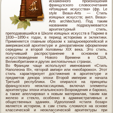
искажённого произношения
французского словосочетания
«Изящные искусства» (фр. Le
style Beaux-Arts — Стиль
изящных искусств; англ. Beaux-
Arts architecture). Под таким
названием подразумевается
архитектурный стиль,
преподававшийся в Школе изящных искусств в Париже в
1830—1890-х годах, в период историзма и эклектики.
Применяется главным образом к западноевропейской и
американской архитектуре и декоративном оформлении
середины и второй половины XIX века. Это стиль,
получивший распространение в основном в
искусствоведении Нового Времени в США,
Великобритании и других англоязычных странах.
Во Франции чаще используют именования «Стиль
Наполеона III», «второй ампир» или «необарокко». Этот
стиль характеризует достижения в архитектуре и
предметов декора эпохи Второй империи и начала
Третьей республики. Он опирался на принципы
французского неоклассицизма, включал элементы
архитектуры эпохи итальянского Возрождения и барокко,
а также апеллировал к новым материалам, таким как
железо и стекло, особенно в административных и
общественных зданиях. Идеологией «стиля бозар»
является историзм, в сам стиль сложился на основе
классической и неоклассической архитектуры при