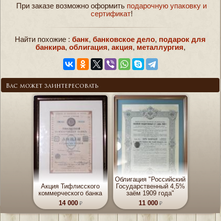
При заказе возможно оформить
подарочную упаковку и
сертификат
!
Найти похожие :
банк
,
банковское дело
,
подарок для
банкира
,
облигация
,
акция
,
металлургия
,
Вас может заинтересовать
Облигация "Российский
Акция Тифлисского
Государственный 4,5%
коммерческого банка
заём 1909 года"
14 000
11 000