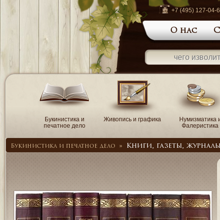
+7 (495) 127-04-
О нас
С
Букинистика и
Живопись и графика
Нумизматика 
печатное дело
Фалеристика
Книги, газеты, журнал
Букинистика и печатное дело
»