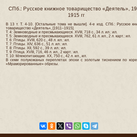
СПб.: Русское книжное товарищество «Деятель», 19
1915 гг
В 13 т. Т. 4-10. [Остальные тома не вышли]. 4-е изд. СПб.: Русское к
товарищество «Деятель», [1911–1915].
Т. 4: Земноводные и пресмыкающиеся. XVIII, 718 с., 34 л. ил.: ил.
Т. 5: Земноводные и пресмыкающиеся. XVIII, 762, 61 л. ил., 2 л. карт.: ил.
Т. 6: Птицы. XVIII, 620 с., 48 л. ил.: ил.
Т. 7: Птицы. XIV, 636 c., 51 л. ил.: ил.
Т. 8: Птицы. XII, 592 c., 39 л. ил.: ил.
Т. 9: Птица. XVIII, 716, 46 л. ил., 2 карт.: ил.
Т. 10: Млекопитающие. XX, 750 с., 42 л. ил., ил.
В семи полукожаных переплетах эпохи с золотым тиснением по коре
«Мраморированные» обрезы.