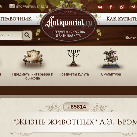
66
info@antiquariat.ru
правочник
Как купить
Войти
и
Предметы интерьера и
Предметы культа
Скульптура
обихода
ы
85814
"Жизнь животных" А.Э. Брэ