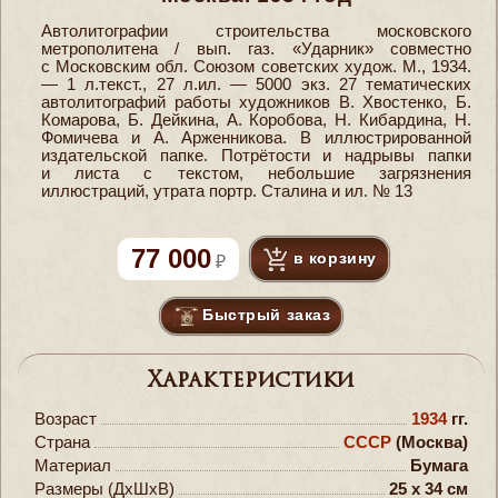
Автолитографии строительства московского
метрополитена / вып. газ. «Ударник» совместно
с Московским обл. Союзом советских худож. М., 1934.
— 1 л.текст., 27 л.ил. — 5000 экз. 27 тематических
автолитографий работы художников В. Хвостенко, Б.
Комарова, Б. Дейкина, А. Коробова, Н. Кибардина, Н.
Фомичева и А. Арженникова. В иллюстрированной
издательской папке. Потрётости и надрывы папки
и листа с текстом, небольшие загрязнения
иллюстраций, утрата портр. Сталина и ил. № 13
77 000
в корзину
Быстрый заказ
Характеристики
Возраст
1934
гг.
Страна
СССР
(Москва)
Материал
Бумага
Размеры (ДxШxВ)
25 x 34 см