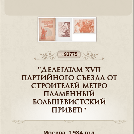
93775
"Делегатам XVII
партийного съезда от
строителей метро
пламенный
большевистский
привет!"
Москва. 1934 год