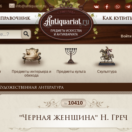
66
info@antiquariat.ru
правочник
Как купить
Войти
и
Предметы интерьера и
Предметы культа
Скульптура
обихода
Художественная литература
10410
"Черная женщина" Н. Греч