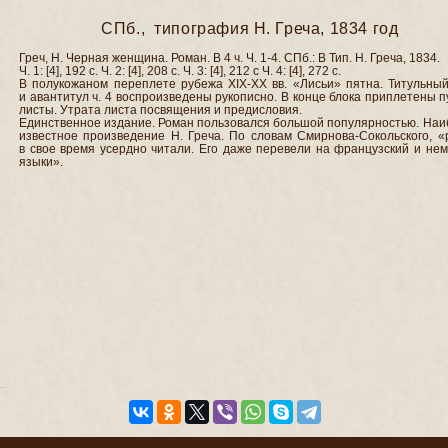
СПб., типография Н. Греча, 1834 год
Греч, Н. Черная женщина. Роман. В 4 ч. Ч. 1-4. СПб.: В Тип. Н. Греча, 1834.
Ч. 1: [4], 192 с. Ч. 2: [4], 208 с. Ч. 3: [4], 212 с Ч. 4: [4], 272 с.
В полукожаном переплете рубежа XIX-XX вв. «Лисьи» пятна. Титульный
и авантитул ч. 4 воспроизведены рукописно. В конце блока приплетены 
листы. Утрата листа посвящения и предисловия.
Единственное издание. Роман пользовался большой популярностью. Наи
известное произведение Н. Греча. По словам Смирнова-Сокольского, «
в свое время усердно читали. Его даже перевели на французский и не
языки».