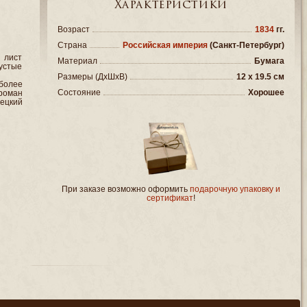
Характеристики
Возраст
1834
гг.
Страна
Российская империя
(Санкт-Петербург)
 лист
Материал
Бумага
пустые
Размеры (ДxШxВ)
12 x 19.5 см
более
Состояние
Хорошее
роман
мецкий
При заказе возможно оформить
подарочную упаковку и
сертификат
!