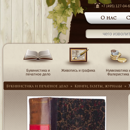
+7 (495) 127-04-
О нас
С
Букинистика и
Живопись и графика
Нумизматика 
печатное дело
Фалеристика
Букинистика и печатное дело
»
Книги, газеты, журналы
»