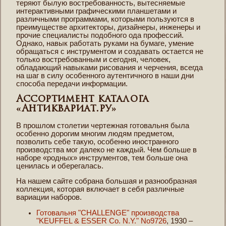
теряют былую востребованность, вытесняемые
интерактивными графическими планшетами и
различными программами, которыми пользуются в
преимуществе архитекторы, дизайнеры, инженеры и
прочие специалисты подобного ода профессий.
Однако, навык работать руками на бумаге, умение
обращаться с инструментом и создавать остается не
только востребованным и сегодня, человек,
обладающий навыками рисования и черчения, всегда
на шаг в силу особенного аутентичного в наши дни
способа передачи информации.
Ассортимент каталога
«Антиквариат.ру»
В прошлом столетии чертежная готовальня была
особенно дорогим многим людям предметом,
позволить себе такую, особенно иностранного
производства мог далеко не каждый. Чем больше в
наборе «родных» инструментов, тем больше она
ценилась и оберегалась.
На нашем сайте собрана большая и разнообразная
коллекция, которая включает в себя различные
вариации наборов.
Готовальня "CHALLENGE" производства
"KEUFFEL & ESSER Co. N.Y." No9726
, 1930 –