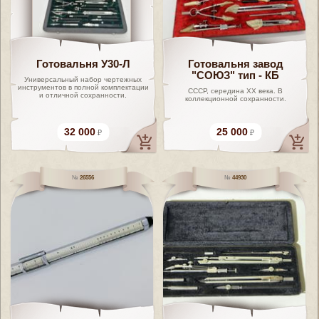
Готовальня У30-Л
Готовальня завод
"СОЮЗ" тип - КБ
Универсальный набор чертежных
инструментов в полной комплектации
СССР, середина ХХ века. В
и отличной сохранности.
коллекционной сохранности.
32 000
25 000
26556
44930