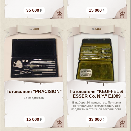
35 000
15 000
63623
64406
Готовальня "PRACISION"
Готовальня "KEUFFEL &
ESSER Co. N.Y." E1089
15 предметов.
В наборе 20 предметов. Полная и
оригинальная комплектация. Все
предметы в отличной сохранности.
15 000
33 000