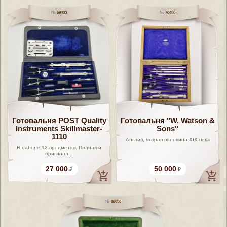
69483
78466
Готовальня POST Quality
Готовальня "W. Watson &
Instruments Skillmaster-
Sons"
1110
Англия, вторая половина XIX века
В наборе 12 предметов. Полная и
оригинал...
27 000
50 000
89056