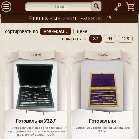
—
19
Чертежные инструменты
сортировать по
новинкам ↓
цене
показать по
32
64
128
75797
18741
Готовальня У32-Л
Готовальня
Универсальный набор чертежных
Западная Европа, конец XIX начало
инструментов в полной комплектации
XX вв.
и отличной сохранности.