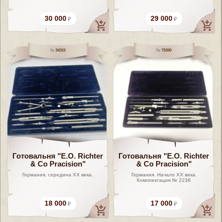
30 000
29 000
34315
75390
Готовальня "E.O. Richter
Готовальня "E.O. Richter
& Co Pracision"
& Co Pracision"
Германия, середина ХХ века.
Германия. Начало XX века.
Комплектация № 2236
18 000
17 000