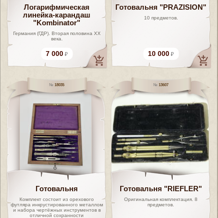
Логарифмическая
Готовальня "PRAZISION"
линейка-карандаш
10 предметов.
"Kombinator"
Германия (ГДР). Вторая половина XX
века.
7 000
10 000
18035
13607
Готовальня
Готовальня "RIEFLER"
Комплект состоит из орехового
Оригинальная комплектация. 8
футляра инкрустированного металлом
предметов.
и набора чертёжных инструментов в
отличной сохранности