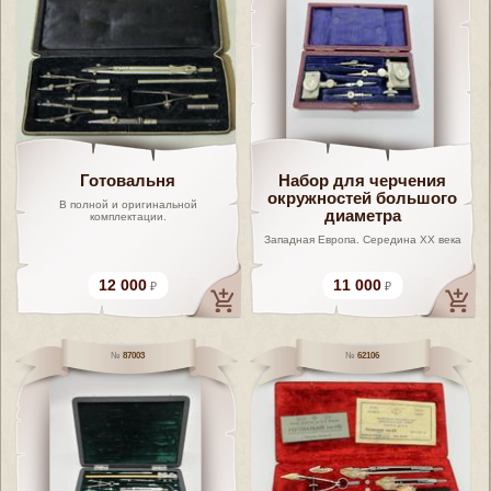
Готовальня
Набор для черчения
окружностей большого
В полной и оригинальной
диаметра
комплектации.
Западная Европа. Середина XX века
12 000
11 000
87003
62106