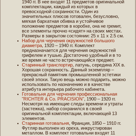
1940 гг. В нее входят 11 предметов оригинальной
комплектации, каждый из которых в
превосходной сохранности. Один из
значительных плюсов готовален, безусловно,
мягкая бархатная обивка и устойчивое
положение предметов в коробке, она не гремит,
все элементы прочно «сидят» на своих местах.
Размеры в закрытом состоянии: 25 x 11 x 2.5 см.
Набор для черчения окружностей большого
диаметра
, 1920 – 1940 гг. Комплект
предназначается для черчения окружностей
грифелем и тушью. Достаточно удобный и в то
же время не часто встречающийся предмет.
Старинный транспортир
, латунь, середина XIX в.
Хорошая сохранность. Данный экземпляр –
прекрасный памятник промышленной эстетики
своей эпохи. Такую вещь можно подарить, можно
использовать по назначению и в качестве
атрибута интерьера рабочего кабинета.
Готовальня для черчения профессиональная
"RICHTER & Co. PRACISION"
, 1900 – 1920 гг.
Несмотря на имеющие следы времени и утраты
(застежка), набор сохранился в своей
оригинальной комплектации, включающей 13
элементов.
Старинная готовальня
, Франция, 1850 – 1910 гг.
Футляр выполнен из ореха, инкрустирован
металлом. В комплект готовальни входят 11