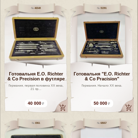
46548
31391
Готовальня E.O. Richter
Готовальня "E.O. Richter
& Co Precision в футляре
& Co Pracision"
Германия, первая половина XX века,
Германия. Начало XX века.
21 пр...
40 000
50 000
6961
68657