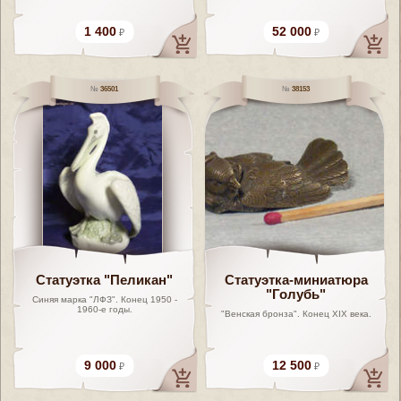
1 400
52 000
36501
38153
Статуэтка "Пеликан"
Статуэтка-миниатюра
"Голубь"
Синяя марка "ЛФЗ". Конец 1950 -
1960-е годы.
"Венская бронза". Конец XIX века.
9 000
12 500