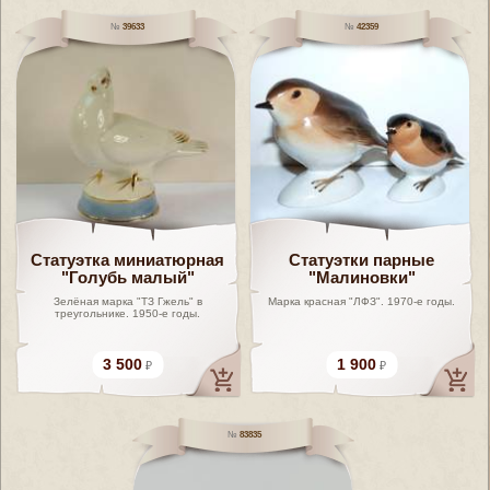
39633
42359
Статуэтка миниатюрная
Статуэтки парные
"Голубь малый"
"Малиновки"
Зелёная марка "ТЗ Гжель" в
Марка красная "ЛФЗ". 1970-е годы.
треугольнике. 1950-е годы.
3 500
1 900
83835