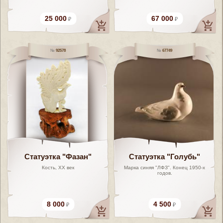
25 000
67 000
92578
67749
Статуэтка "Фазан"
Статуэтка "Голубь"
Кость, XX век
Марка синяя "ЛФЗ". Конец 1950-х
годов.
8 000
4 500