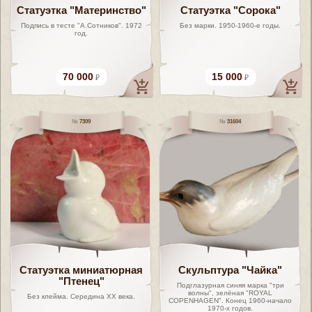
Статуэтка "Материнство"
Статуэтка "Сорока"
Подпись в тесте "А.Сотников". 1972
Без марки. 1950-1960-е годы.
год.
70 000
15 000
7309
31604
Статуэтка миниатюрная
Скульптура "Чайка"
"Птенец"
Подглазурная синяя марка "три
волны", зелёная "ROYAL
Без клейма. Середина ХХ века.
COPENHAGEN". Конец 1960-начало
1970-х годов.