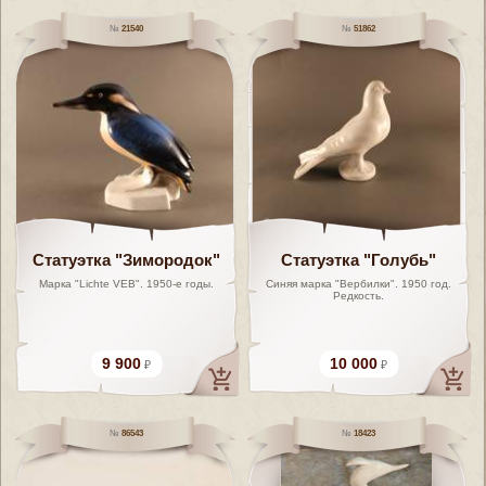
21540
51862
Статуэтка "Зимородок"
Статуэтка "Голубь"
Марка "Lichte VEB". 1950-е годы.
Синяя марка "Вербилки". 1950 год.
Редкость.
9 900
10 000
86543
18423