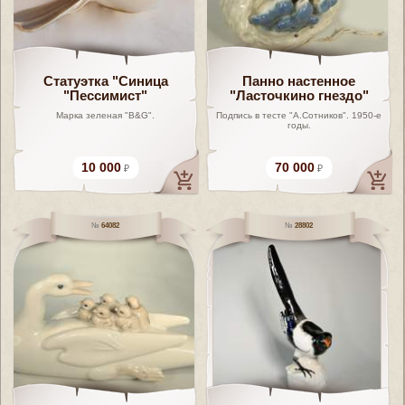
Статуэтка "Синица
Панно настенное
"Пессимист"
"Ласточкино гнездо"
Марка зеленая "B&G".
Подпись в тесте "А.Сотников". 1950-е
годы.
10 000
70 000
64082
28802