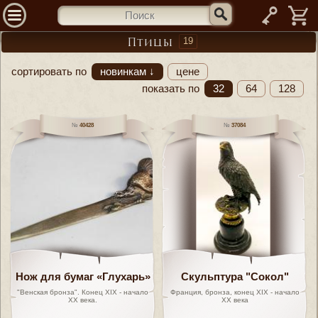
—
19
Птицы
сортировать по
новинкам ↓
цене
показать по
32
64
128
40428
37084
Нож для бумаг «Глухарь»
Скульптура "Сокол"
"Венская бронза". Конец XIX - начало
Франция, бронза, конец XIX - начало
ХХ века.
XX века