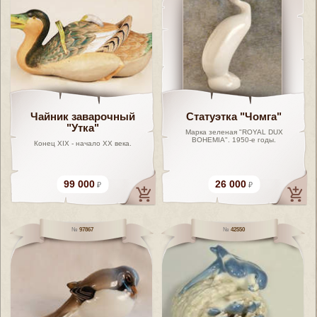
Чайник заварочный
Статуэтка "Чомга"
"Утка"
Марка зеленая "ROYAL DUX
BOHEМIА". 1950-е годы.
Конец XIX - начало ХХ века.
99 000
26 000
97867
42550