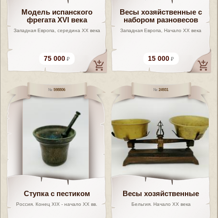
Модель испанского
Весы хозяйственные с
фрегата XVI века
набором разновесов
Западная Европа, середина XX века
Западная Европа, Начало XX века
75 000
15 000
598806
24931
Ступка с пестиком
Весы хозяйственные
Россия. Конец XIX - начало XX вв.
Бельгия. Начало XX века