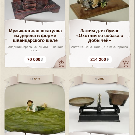
Музыкальная шкатулка
Зажим для бумаг
из дерева в форме
«Охотничья собака с
швейцарского шале
добычей»
Западная Европа, конец XIX — начало
Австрия, Вена, конец XIX века, бронза
XX в...
70 000
214 200
77479
24387