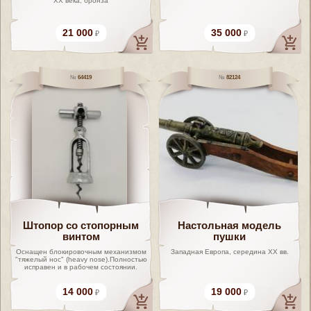
XX века, бронза
21 000
35 000
64419
82124
Штопор со стопорным
Настольная модель
винтом
пушки
Оснащен блокировочным механизмом
Западная Европа, середина XX вв.
"тяжелый нос" (heavy nose).Полностью
исправен и в рабочем состоянии.
14 000
19 000