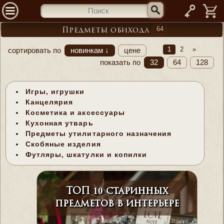
—
64
Предметы обихода
1
2
»
сортировать по
новинкам ↓
цене
показать по
32
64
128
Игры, игрушки
Канцелярия
Косметика и аксессуары
Кухонная утварь
Предметы утилитарного назначения
Скобяные изделия
Футляры, шкатулки и копилки
ТОП 10 старинных
предметов в интерьере