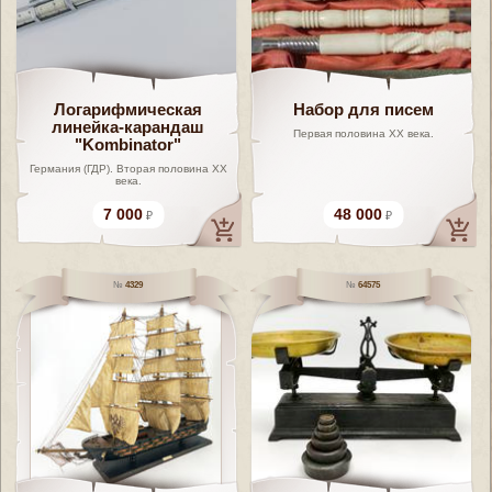
Логарифмическая
Набор для писем
линейка-карандаш
Первая половина ХХ века.
"Kombinator"
Германия (ГДР). Вторая половина XX
века.
7 000
48 000
4329
64575