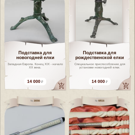
Подставка для
Подставка для
новогодней елки
рождественской елки
Западная Европа. Конец XIX - начало
Специальное приспособление для
XX века.
установки новогодней елки.
14 000
14 000
26556
68516