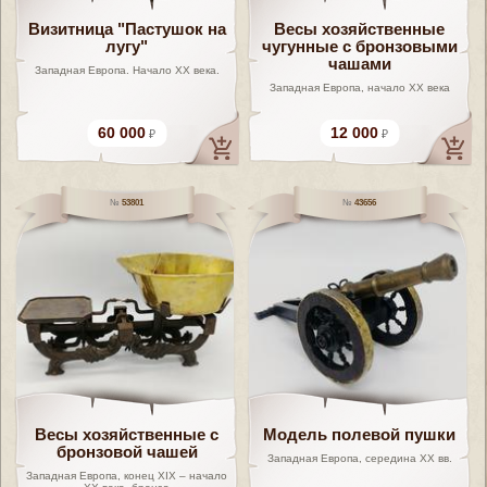
Визитница "Пастушок на
Весы хозяйственные
лугу"
чугунные с бронзовыми
чашами
Западная Европа. Начало ХХ века.
Западная Европа, начало XX века
60 000
12 000
53801
43656
Весы хозяйственные с
Модель полевой пушки
бронзовой чашей
Западная Европа, середина XX вв.
Западная Европа, конец XIX – начало