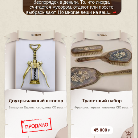
беспорядок в деньги. То, что иногда
считается мусором, отдают или просто
выбрасывают. Но многие вещи на ваш...
➜
81999
69271
Двухрычажный штопор
Туалетный набор
Западная Европа, середина XX века
Франция, первая половина XIX века.
45 000