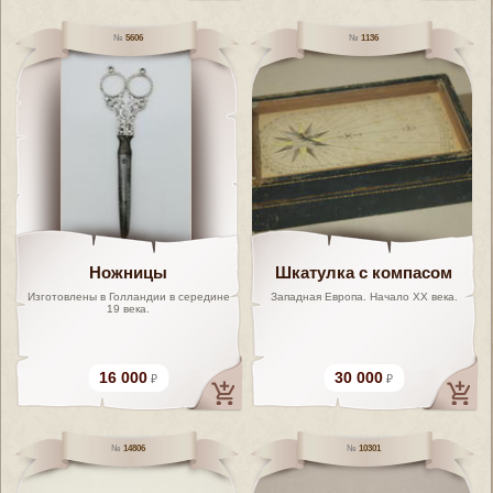
5606
1136
Ножницы
Шкатулка с компасом
Изготовлены в Голландии в середине
Западная Европа. Начало XX века.
19 века.
16 000
30 000
14806
10301