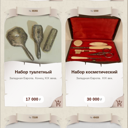
85355
6358
Набор туалетный
Набор косметический
Западная Европа. Конец XIX века.
Западная Европа. XIX век.
17 000
30 000
73188
40428