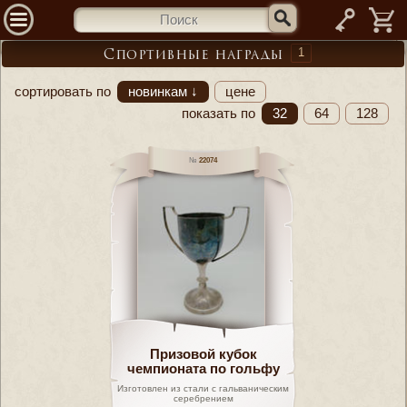
—
1
Спортивные награды
сортировать по
новинкам ↓
цене
показать по
32
64
128
22074
Призовой кубок
чемпионата по гольфу
Изготовлен из стали с гальваническим
серебрением