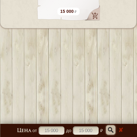
15 000
✘
от
до
₽
Цена