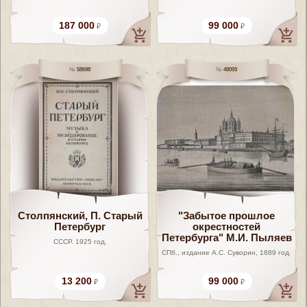
187 000
99 000
58698
48093
Столпянский, П. Старый
"Забытое прошлое
Петербург
окрестностей
Петербурга" М.И. Пыляев
СССР. 1925 год.
СПб., издание А.С. Суворин, 1889 год.
13 200
99 000