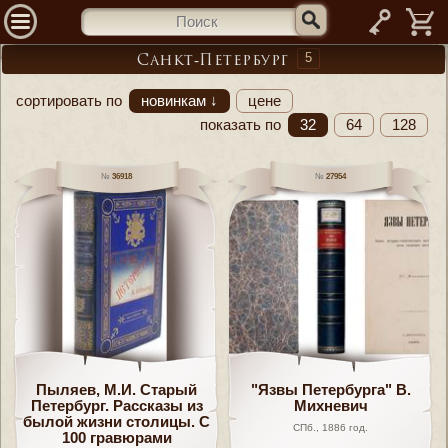
—
5
Санкт-Петербург
сортировать по
новинкам ↓
цене
показать по
32
64
128
36918
27954
Пыляев, М.И. Старый
"Язвы Петербурга" В.
Петербург. Рассказы из
Михневич
былой жизни столицы. С
СПб., 1886 год.
100 гравюрами