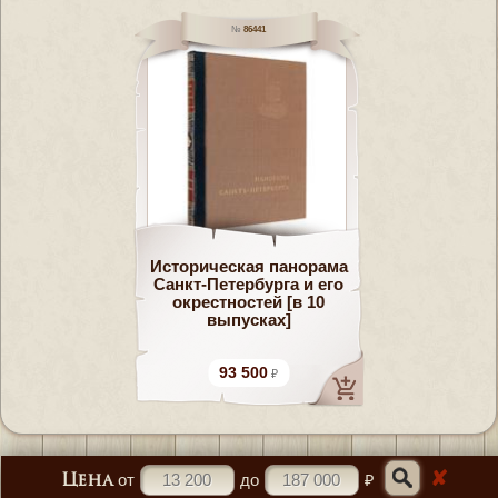
86441
Историческая панорама
Санкт-Петербурга и его
окрестностей [в 10
выпусках]
93 500
✘
от
до
₽
Цена