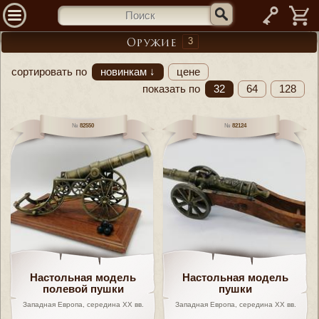
—
3
Оружие
сортировать по
новинкам ↓
цене
показать по
32
64
128
82550
82124
Настольная модель
Настольная модель
полевой пушки
пушки
Западная Европа, середина XX вв.
Западная Европа, середина XX вв.