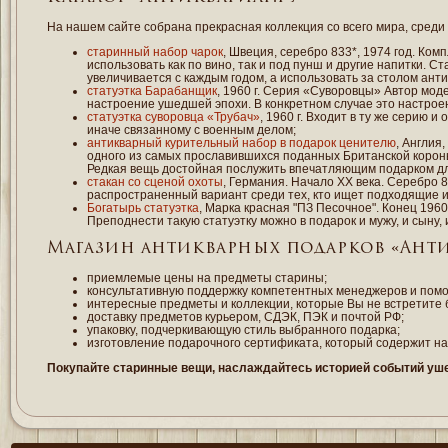
На нашем сайте собрана прекрасная коллекция со всего мира, среди
старинный набор чарок
, Швеция, серебро 833*, 1974 год. Ком
использовать как по вино, так и под пунш и другие напитки. 
увеличивается с каждым годом, а использовать за столом ант
статуэтка Барабанщик
, 1960 г. Серия «Суворовцы» Автор мо
настроение ушедшей эпохи. В конкретном случае это настроен
статуэтка суворовца «Трубач»
, 1960 г. Входит в ту же серию
иначе связанному с военным делом;
антикварный курительный набор в подарок ценителю
, Англия
одного из самых прославившихся поданных Британской короны
Редкая вещь достойная послужить впечатляющим подарком д
стакан со сценой охоты
, Германия. Начало ХХ века. Серебро 
распространенный вариант среди тех, кто ищет подходящие 
Богатырь статуэтка
, Марка красная "ПЗ Песочное". Конец 1960
Преподнести такую статуэтку можно в подарок и мужу, и сыну,
Магазин антикварных подарков «Антик
приемлемые цены на предметы старины;
консультативную поддержку компетентных менеджеров и помо
интересные предметы и коллекции, которые Вы не встретите 
доставку предметов курьером, СДЭК, ПЭК и почтой РФ;
упаковку, подчеркивающую стиль выбранного подарка;
изготовление подарочного сертификата, который содержит н
Покупайте старинные вещи, наслаждайтесь историей событий уше