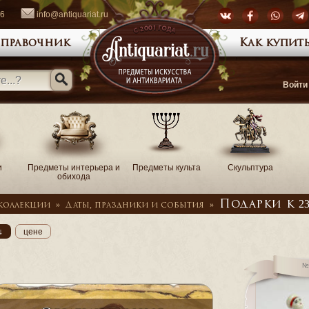
66
info@antiquariat.ru
правочник
Как купить
Войти
и
Предметы интерьера и
Предметы культа
Скульптура
обихода
Подарки к 23
коллекции
»
Даты, праздники и события
»
↓
цене