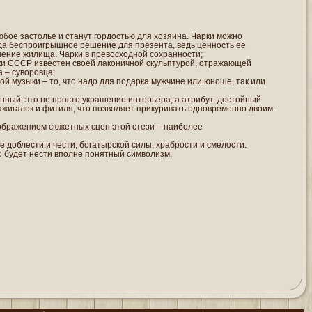
любое застолье и станут гордостью для хозяина. Чарки можно
егда беспроигрышное решение для презента, ведь ценность её
ашение жилища. Чарки в превосходной сохранности;
ики СССР известен своей лаконичной скульптурой, отражающей
 – суворовца;
ой музыки – то, что надо для подарка мужчине или юноше, так или
анный, это не просто украшение интерьера, а атрибут, достойный
ажигалок и фитиля, что позволяет прикуривать одновременно двоим.
изображением сюжетных сцен этой стези – наиболее
е доблести и чести, богатырской силы, храбрости и смелости.
го будет нести вполне понятный символизм.