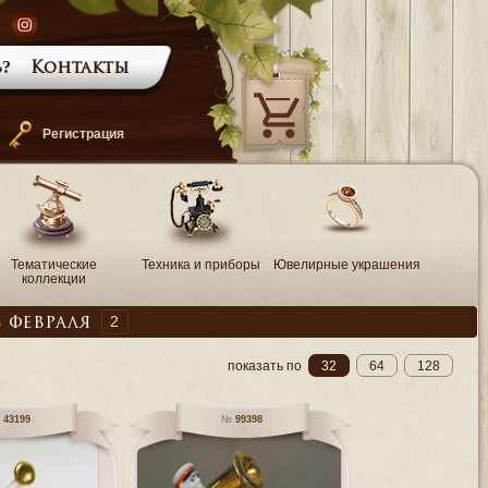
?
Контакты
—
Регистрация
Тематические
Техника и приборы
Ювелирные украшения
коллекции
2
 февраля
показать по
32
64
128
43199
99398