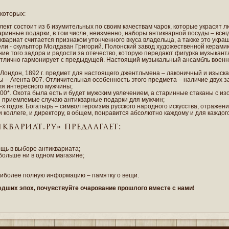
 которых:
плект состоит из 6 изумительных по своим качествам чарок, которые украсят 
Старинные подарки, в том числе, неизменно, наборы антикварной посуды – вс
иквариат считается признаком утонченного вкуса владельца, а также это укр
дели - скульптор Молдаван Григорий. Полонский завод художественной керам
ие того задора и радости за отечество, которую передают фигурка музыканта
 и отлично гармонирует с предыдущей. Настоящий музыкальный ансамбль военн
, Лондон, 1892 г. предмет для настоящего джентльмена – лаконичный и изыск
 – Агента 007. Отличительная особенность этого предмета – наличие двух з
ля интересного мужчины;
800*. Охота была есть и будет мужским увлечением, а старинные стаканы с 
и приемлемые случаю антикварные подарки для мужчин;
-х годов. Богатырь – символ героизма русского народного искусства, отражени
 и коллеге, и директору, в общем, понравится абсолютно каждому и для каждо
вариат.ру» предлагает:
щь в выборе антиквариата;
больше ни в одном магазине;
аиболее полную информацию – памятку о вещи.
дших эпох, почувствуйте очарование прошлого вместе с нами!