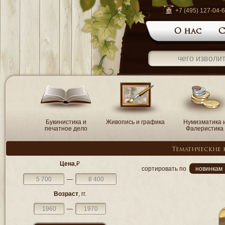
+7 (495) 127-04-
О нас
С
Букинистика и
Живопись и графика
Нумизматика 
печатное дело
Фалеристика
Тематические 
Цена
,₽
сортировать по
новинкам 
—
Возраст
, гг.
—