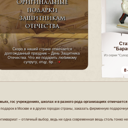
Оригинальные
подарки
защитникам
отечества
Ста
"Бара
Скоро в нашей стране отмечается
долгожданный праздник – День Защитника
Из серии "Сувор
Отечества. Что же подарить любимому
супругу, отцу, бр...
➜
8 
емьях, гос учреждениях, школах и в разного рода организациях отмечаетс
подарок в Москве и в других городах страны, заказать фирменную подарочну
антиквариат – отличный выбор, ведь ни одна современная вещь столь тонко н