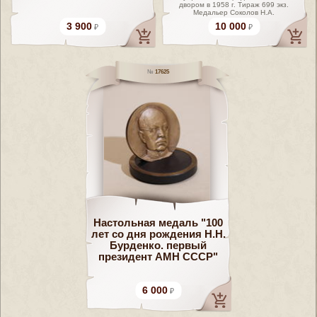
двором в 1958 г. Тираж 699 экз.
Медальер Соколов Н.А.
3 900
10 000
17625
Настольная медаль "100
лет со дня рождения Н.Н.
Бурденко. первый
президент АМН СССР"
6 000