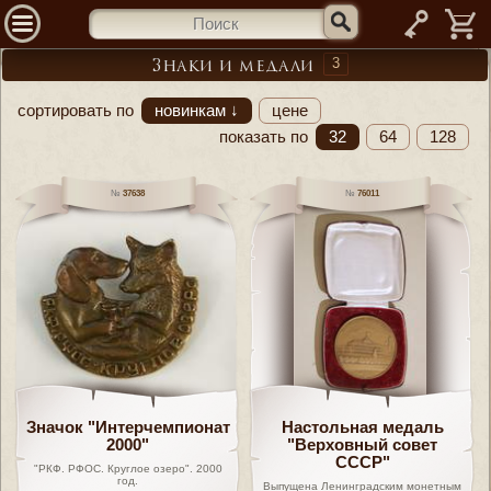
—
3
Знаки и медали
сортировать по
новинкам ↓
цене
показать по
32
64
128
37638
76011
Значок "Интерчемпионат
Настольная медаль
2000"
"Верховный совет
СССР"
"РКФ. РФОС. Круглое озеро". 2000
год.
Выпущена Ленинградским монетным