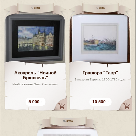
51041
55830
Акварель "Ночной
Гравюра "Гавр"
Брюссель"
Западная Европа. 1750-1780 годы.
Изображение Gran Plas ночью.
5 000
10 500
38056