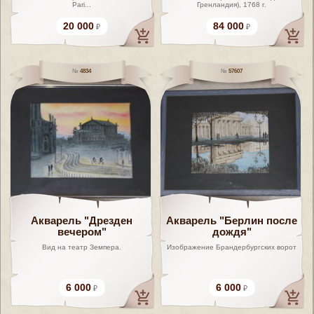
Pari...
Гренландия), 1768 г.
20 000
84 000
4834
57607
Акварель "Дрезден
Акварель "Берлин после
вечером"
дождя"
Вид на театр Земпера.
Изображение Брандербургских ворот
6 000
6 000