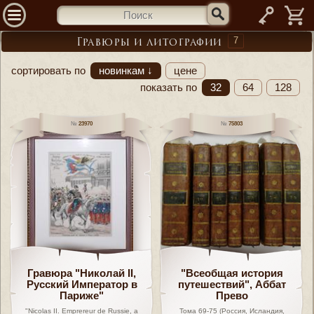
—
7
Гравюры и литографии
сортировать по
новинкам ↓
цене
показать по
32
64
128
23970
75803
Гравюра "Николай II,
"Всеобщая история
Русский Император в
путешествий", Аббат
Париже"
Прево
"Nicolas II. Emprereur de Russie, a
Тома 69-75 (Россия, Исландия,