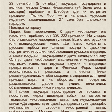
23 сентября (5 октября) государь, государыня и
великая княжна Ольга Николаевна (ей было десять
месяцев) прибыли в Шербург, где их встретил
президент Феликс Фор, — и началась «русская
неделя», закончившаяся 27 сентября шалонским
парадом.
Поездка по городу
Париж был переполнен. К двум миллионам его
населения прибавилось 930 000 приезжих. На улицах
было сплошное народное гуляние. Все стало русским
или псевдорусским: мыло «Le Tsar», конфеты с
русским гербом или флагом, посуда с царскими
портретами, игрушки, изображавшие русского медведя,
а также государя, государыню и даже великую княжну
Ольгу; царя изображали масленичные «прыгающие
чертики», известная игрушка «мужик и медведь»
превратилась в царя и Феликса Фора; модой
воспользовалась реклама, и «пилюли Пинк»
рекомендовались, чтобы сохранить здоровье для дней
приезда царя; а на оборотах его портретов,
раздававшихся даром на улице, печатались
объявления сапожников и перчаточников.
В Париже государь проследовал от вокзала в
посольство через шпалеры войск, за которыми
теснилась многотысячная толпа, под неумолкаемые
клики «Да здравствует царь! Да здравствует царица!»,
небывалые со стороны иностранной толпы.
(«Напоминает Москву… Наш гимн распевали