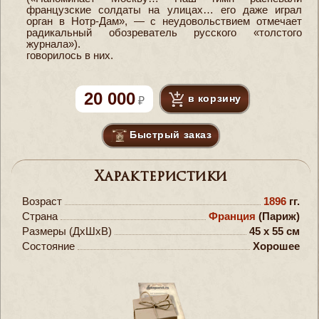
французские солдаты на улицах… его даже играл
орган в Нотр-Дам», — с неудовольствием отмечает
радикальный обозреватель русского «толстого
журнала»).
говорилось в них.
20 000
в корзину
Быстрый заказ
Характеристики
Возраст
1896
гг.
Страна
Франция
(Париж)
Размеры (ДxШxВ)
45 x 55 см
Состояние
Хорошее