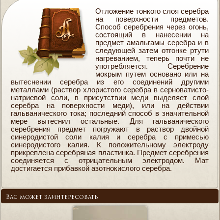
Отложение тонкого слоя серебра
на поверхности предметов.
Способ серебрения через огонь,
состоящий в нанесении на
предмет амальгамы серебра и в
следующей затем отгонке ртути
нагреванием, теперь почти не
употребляется. Серебрение
мокрым путем основано или на
вытеснении серебра из его соединений другими
металлами (раствор хлористого серебра в серноватисто-
натриевой соли, в присутствии меди выделяет слой
серебра на поверхности меди), или на действии
гальванического тока; последний способ в значительной
мере вытеснил остальные. Для гальванического
серебрения предмет погружают в раствор двойной
синеродистой соли калия и серебра с примесью
синеродистого калия. К положительному электроду
прикреплена серебряная пластинка. Предмет серебрения
соединяется с отрицательным электродом. Мат
достигается прибавкой азотнокислого серебра.
Вас может заинтересовать