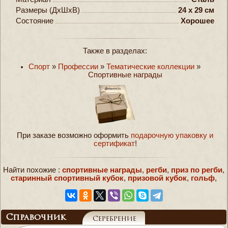
Размеры (ДxШxВ)
24 x 29 см
Состояние
Хорошее
Также в разделах:
Спорт
»
Профессии
»
Тематические коллекции
»
Спортивные награды
При заказе возможно оформить
подарочную упаковку и
сертификат
!
Найти похожие :
спортивные награды
,
регби
,
приз по регби
,
старинный спортивный кубок
,
призовой кубок
,
гольф
,
Справочник
Серебрение