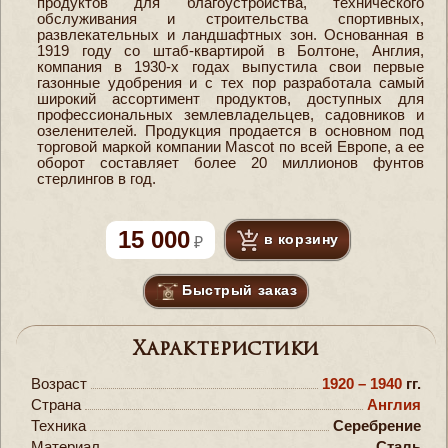
продуктов для благоустройства, технического
обслуживания и строительства спортивных,
развлекательных и ландшафтных зон. Основанная в
1919 году со штаб-квартирой в Болтоне, Англия,
компания в 1930-х годах выпустила свои первые
газонные удобрения и с тех пор разработала самый
широкий ассортимент продуктов, доступных для
профессиональных землевладельцев, садовников и
озеленителей. Продукция продается в основном под
торговой маркой компании Mascot по всей Европе, а ее
оборот составляет более 20 миллионов фунтов
стерлингов в год.
15 000
в корзину
Быстрый заказ
Характеристики
Возраст
1920 – 1940
гг.
Страна
Англия
Техника
Серебрение
Материал
Сталь