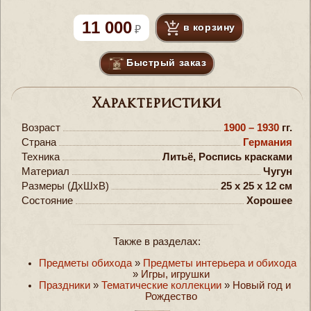
11 000
в корзину
Быстрый заказ
Характеристики
Возраст
1900 – 1930
гг.
Страна
Германия
Техника
Литьё, Роспись красками
Материал
Чугун
Размеры (ДxШxВ)
25 x 25 x 12 см
Состояние
Хорошее
Также в разделах:
Предметы обихода
»
Предметы интерьера и обихода
»
Игры, игрушки
Праздники
»
Тематические коллекции
»
Новый год и
Рождество