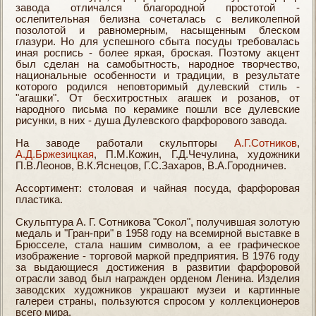
завода отличался благородной простотой -
ослепительная белизна сочеталась с великолепной
позолотой и равномерным, насыщенным блеском
глазури. Но для успешного сбыта посуды требовалась
иная роспись - более яркая, броская. Поэтому акцент
был сделан на самобытность, народное творчество,
национальные особенности и традиции, в результате
которого родился неповторимый дулевский стиль -
"агашки". От бесхитростных агашек и розанов, от
народного письма по керамике пошли все дулевские
рисунки, в них - душа Дулевского фарфорового завода.
На заводе работали скульпторы
А.Г.Сотников
,
А.Д.Бржезицкая
, П.М.Кожин, Г.Д.Чечулина, художники
П.В.Леонов, В.К.Яснецов, Г.С.Захаров, В.А.Городничев.
Ассортимент: столовая и чайная посуда, фарфоровая
пластика.
Скульптура А. Г. Сотникова "Сокол", получившая золотую
медаль и "Гран-при" в 1958 году на всемирной выставке в
Брюсселе, стала нашим символом, а ее графическое
изображение - торговой маркой предприятия. В 1976 году
за выдающиеся достижения в развитии фарфоровой
отрасли завод был награжден орденом Ленина. Изделия
заводских художников украшают музеи и картинные
галереи страны, пользуются спросом у коллекционеров
всего мира.