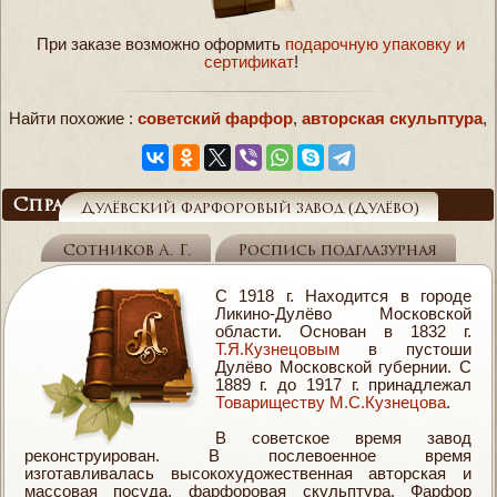
При заказе возможно оформить
подарочную упаковку и
сертификат
!
Найти похожие :
советский фарфор
,
авторская скульптура
,
Справочник
Дулёвский фарфоровый завод (Дулёво)
Сотников А. Г.
Роспись подглазурная
С 1918 г. Находится в городе
Ликино-Дулёво Московской
области. Основан в 1832 г.
Т.Я.Кузнецовым
в пустоши
Дулёво Московской губернии. С
1889 г. до 1917 г. принадлежал
Товариществу М.С.Кузнецова
.
В советское время завод
реконструирован. В послевоенное время
изготавливалась высокохудожественная авторская и
массовая посуда, фарфоровая скульптура. Фарфор