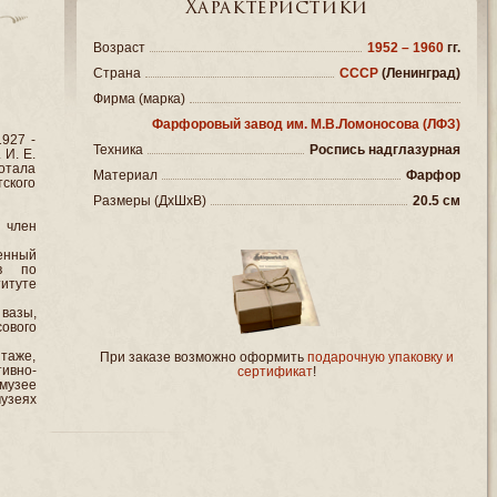
Характеристики
Возраст
1952 – 1960
гг.
Страна
СССР
(Ленинград)
Фирма (марка)
Фарфоровый завод им. М.В.Ломоносова (ЛФЗ)
1927 -
Техника
Роспись надглазурная
 И. Е.
ботала
Материал
Фарфор
тского
Размеры (ДxШxВ)
20.5 см
 член
нный
тв по
итуте
вазы,
ового
итаже,
При заказе возможно оформить
подарочную упаковку и
ивно-
сертификат
!
музее
музеях