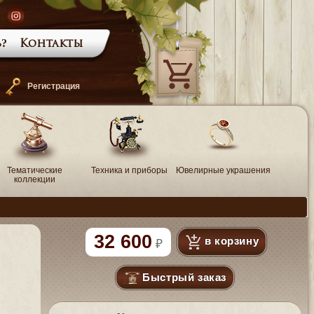
?
Контакты
—
Регистрация
Тематические
Техника и приборы
Ювелирные украшения
коллекции
32 600
в корзину
Быстрый заказ