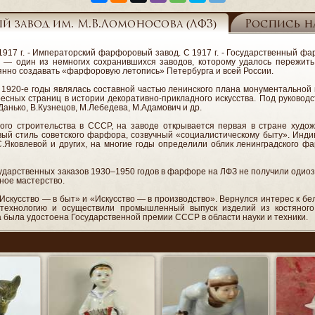
й завод им. М.В.Ломоносова (ЛФЗ)
Роспись н
о 1917 г. - Императорский фарфоровый завод. С 1917 г. - Государственный ф
— один из немногих сохранившихся заводов, которому удалось пережить 
янно создавать «фарфоровую летопись» Петербурга и всей России.
 1920-е годы являлась составной частью ленинского плана монументально
ересных страниц в истории декоративно-прикладного искусства. Под руков
анько, В.Кузнецов, М.Лебедева, М.Адамович и др.
ного строительства в СССР, на заводе открывается первая в стране худо
вый стиль советского фарфора, созвучный «социалистическому быту». Инди
 С.Яковлевой и других, на многие годы определили облик ленинградского 
ударственных заказов 1930–1950 годов в фарфоре на ЛФЗ не получили одиозн
ное мастерство.
: «Искусство — в быт» и «Искусство — в производство». Вернулся интерес к 
 технологию и осуществили промышленный выпуск изделий из костяног
а была удостоена Государственной премии СССР в области науки и техники.