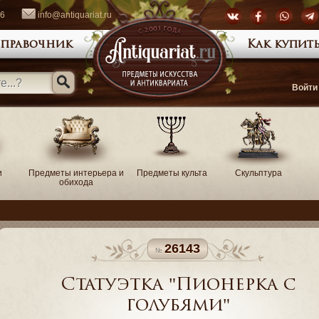
66
info@antiquariat.ru
правочник
Как купить
Войти
и
Предметы интерьера и
Предметы культа
Скульптура
обихода
26143
Статуэтка "Пионерка с
голубями"