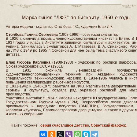
Марка синяя "ЛФЗ" по бисквиту. 1950-е годы
Авторы модели - скульптор Столбова Г.С., художник Блак Л.К.
Столбова Галина Сергеевна
(1908-1996) - советский скульптор.
В 1926 г. окончила промышленно-художественный институт в Вятке. В 
1937 годах училась в Институте живописи, скульптуры и архитектуры им.
Репина. Занималась у скульпторов А. Т. Матвеева, В. А. Синайского. Ра
на ЛФЗ с 1949 по 1965 г. Основной для нее была тема счастливого сове
детства.
Блак Любовь Карловна
(1908-1983) - художник по росписи фарфора,
Союза художников СССР (1961).
В 1931 окончила Ленинградский государстве
художественнопромышленный техникум при Академии художес
специальности техник-художник, керамик. В 1934-1936 училась в инст
повышения квалификации работников искусств.
В 1931-1942 и 1948-1975 работала на ЛФЗ. Расписывала декоративные 
сервизы и скульптуру, создала ряд образцов росписей для масс
производства.
Участница выставок с 1934 г. Работы находятся в Государственном Эрм
Государственном Русском музее (ГРМ), Всероссийском музее декорат
прикладного и народного искусства (ВМДПНИ), Государственном 
керамики «Кусково», Елагиноостровском дворце-музее, а также в других 
и частных собраниях.
Найти похожие :
серия счастливое детство
,
Советский фарфор
,