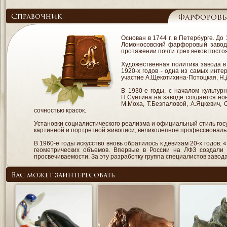
Справочник
Фарфоровы
Основан в 1744 г. в Петербурге. Д
Ломоносовский фарфоровый завод 
протяжении почти трех веков посто
Художественная политика завода в
1920-х годов - одна из самых инт
участие А.Щекотихина-Потоцкая, Н.Д
В 1930-е годы, с началом культур
Н.Суетина на заводе создается но
М.Моха, Т.Безпаловой, А.Яцкевич,
сочностью красок.
Установки социалистического реализма и официальный стиль гос
картинной и портретной живописи, великолепное профессиональ
В 1960-е годы искусство вновь обратилось к девизам 20-x годов
геометрических объемов. Впервые в России на ЛФЗ создали
просвечиваемости. За эту разработку группа специалистов завод
Вас может заинтересовать