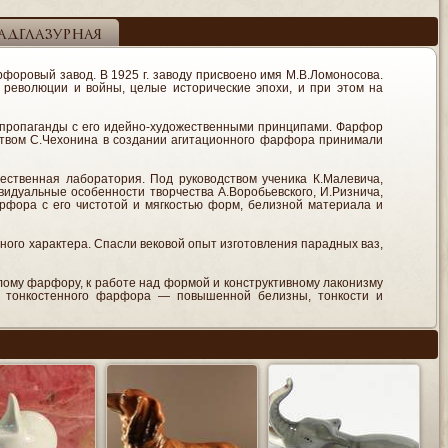
адглазурная
арфоровый завод. В 1925 г. заводу присвоено имя М.В.Ломоносова.
революции и войны, целые исторические эпохи, и при этом на
й пропаганды с его идейно-художественными принципами. Фарфор
одством С.Чехонина в создании агитационного фарфора принимали
жественная лаборатория. Под руководством ученика К.Малевича,
видуальные особенности творчества А.Воробьевского, И.Ризнича,
фарфора с его чистотой и мягкостью форм, белизной материала и
ого характера. Спасли вековой опыт изготовления парадных ваз,
белому фарфору, к работе над формой и конструктивному лаконизму
о тонкостенного фарфора — повышенной белизны, тонкости и