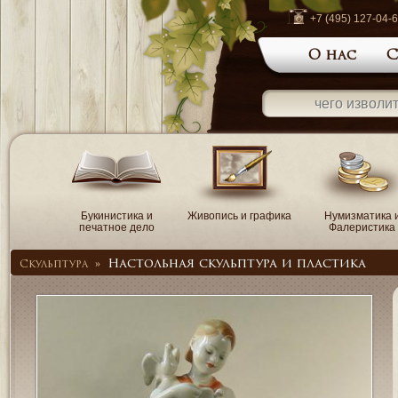
+7 (495) 127-04-
О нас
С
Букинистика и
Живопись и графика
Нумизматика 
печатное дело
Фалеристика
Настольная скульптура и пластика
Скульптура
»