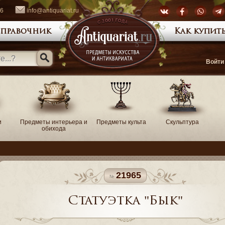
66
info@antiquariat.ru
правочник
Как купить
Войти
и
Предметы интерьера и
Предметы культа
Скульптура
обихода
21965
Статуэтка "Бык"