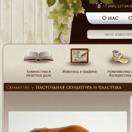
+7 (495) 127-04-
О нас
С
Букинистика и
Живопись и графика
Нумизматика 
печатное дело
Фалеристика
Настольная скульптура и пластика
Скульптура
»