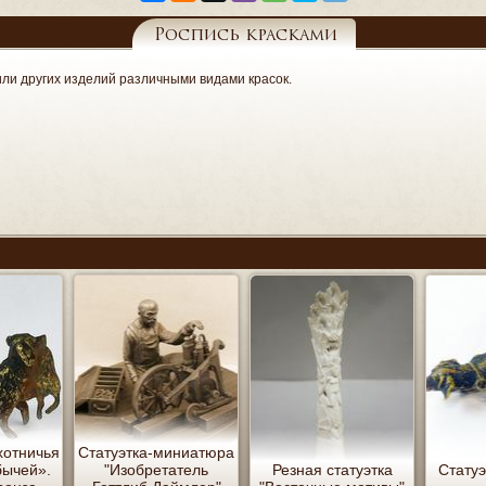
Роспись красками
ли других изделий различными видами красок.
хотничья
Статуэтка-миниатюра
бычей».
"Изобретатель
Резная статуэтка
Статуэ