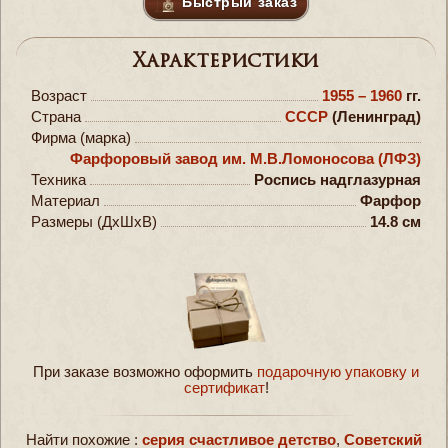
Быстрый заказ
Характеристики
Возраст
1955 – 1960
гг.
Страна
СССР
(Ленинград)
Фирма (марка)
Фарфоровый завод им. М.В.Ломоносова (ЛФЗ)
Техника
Роспись надглазурная
Материал
Фарфор
Размеры (ДxШxВ)
14.8 см
При заказе возможно оформить
подарочную упаковку и
сертификат
!
Найти похожие :
серия счастливое детство
,
Советский