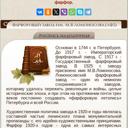
фарфор
,
Справочник
Фарфоровый завод им. М.В.Ломоносова (ЛФЗ)
Роспись надглазурная
Основан в 1744 г. в Петербурге.
До 1917 г. - Императорский
фарфоровый завод. С 1917 г. -
Государственный фарфоровый
завод. В 1925 г. заводу
присвоено имя М.В.Ломоносова.
Ломоносовский фарфоровый
завод — один из немногих
сохранившихся заводов,
которому удалось пережить революции и войны, целые
исторические эпохи, и при этом на протяжении почти трех
веков постоянно создавать «фарфоровую летопись»
Петербурга и всей России.
Художественная политика завода в 1920-е годы являлась
составной частью ленинского плана монументальной
пропаганды с его идейно-художественными принципами.
Фарфор 1920-х годов - одна из самых интересных