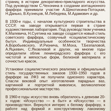
страниц в истории декоративно-прикладного искусства.
Под руководством С.Чехонина в создании агитационного
фарфора принимали участие А.Щекотихина-Потоцкая,
Н.Данько, В.Кузнецов, М.Лебедева, М.Адамович и др.
В 1930-е годы, с началом культурного строительства в
СССР, на заводе открывается первая в стране
художественная лаборатория. Под руководством ученика
К.Малевича, Н.Суетина на заводе создается новый стиль
советского фарфора, созвучный «социалистическому
быту». Индивидуальные особенности творчества
А.Воробьевского, И.Ризнича, М.Моха, Т.Безпаловой,
А.Яцкевич, С.Яковлевой и других, на многие годы
определили облик ленинградского фарфора с его
чистотой и мягкостью форм, белизной материала и
сочностью красок.
Установки социалистического реализма и официальный
стиль государственных заказов 1930–1950 годов в
фарфоре на ЛФЗ не получили одиозного характера.
Спасли вековой опыт изготовления парадных ваз,
картинной и портретной живописи, великолепное
профессиональное мастерство.
В 1960-е годы искусство вновь обратилось к девизам 20-
x годов: «Искусство — в быт» и «Искусство — в
производство». Вернулся интерес к белому фарфору, к
работе над формой и конструктивному лаконизму