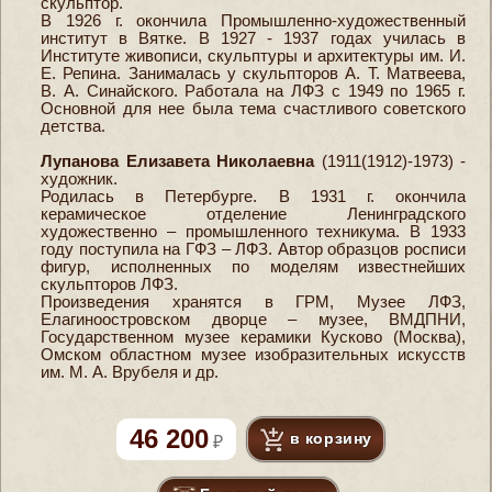
скульптор.
В 1926 г. окончила Промышленно-художественный
институт в Вятке. В 1927 - 1937 годах училась в
Институте живописи, скульптуры и архитектуры им. И.
Е. Репина. Занималась у скульпторов А. Т. Матвеева,
В. А. Синайского. Работала на ЛФЗ с 1949 по 1965 г.
Основной для нее была тема счастливого советского
детства.
Лупанова Елизавета Николаевна
(1911(1912)-1973) -
художник.
Родилась в Петербурге. В 1931 г. окончила
керамическое отделение Ленинградского
художественно – промышленного техникума. В 1933
году поступила на ГФЗ – ЛФЗ. Автор образцов росписи
фигур, исполненных по моделям известнейших
скульпторов ЛФЗ.
Произведения хранятся в ГРМ, Музее ЛФЗ,
Елагиноостровском дворце – музее, ВМДПНИ,
Государственном музее керамики Кусково (Москва),
Омском областном музее изобразительных искусств
им. М. А. Врубеля и др.
46 200
в корзину