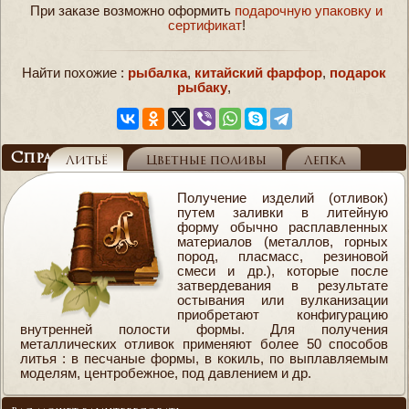
При заказе возможно оформить
подарочную упаковку и
сертификат
!
Найти похожие :
рыбалка
,
китайский фарфор
,
подарок
рыбаку
,
Справочник
Литьё
Цветные поливы
Лепка
Получение изделий (отливок)
путем заливки в литейную
форму обычно расплавленных
материалов (металлов, горных
пород, пласмасс, резиновой
смеси и др.), которые после
затвердевания в результате
остывания или вулканизации
приобретают конфигурацию
внутренней полости формы. Для получения
металлических отливок применяют более 50 способов
литья : в песчаные формы, в кокиль, по выплавляемым
моделям, центробежное, под давлением и др.