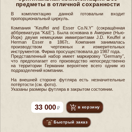
предметы в отличной сохранности
В комплектацию данной готовальни входит
пропорциональный циркуль.
Компания "Keuffel and Esser Co.N.Y" (сокращённая
аббревиатура "K&E"). Была основана в Америке (Нью-
Йорк) двумя немецкими иммигрантами J.D. Keuffel и
Herman Esser в 1867г.. Компания занималась
производством чертежных и измерительных
инструментов. Фирма просуществовала до 1987 года.
Представленный набор имеет маркировку "Germany",
что предполагает его производство непосредственно
на территории Германии вероятнее всего одним из
подразделений компании.
На внешней стороне футляра есть незначительные
потёртости (см. фото).
Указаны размеры футляра в закрытом состоянии.
33 000
в корзину
Быстрый заказ