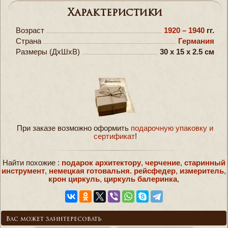
Характеристики
Возраст
1920 – 1940
гг.
Страна
Германия
Размеры (ДxШxВ)
30 x 15 x 2.5 см
При заказе возможно оформить
подарочную упаковку и
сертификат
!
Найти похожие :
подарок архитектору
,
черчение
,
старинный
инструмент
,
немецкая готовальня. рейсфедер
,
измеритель
,
крон циркуль
,
циркуль балеринка
,
Вас может заинтересовать