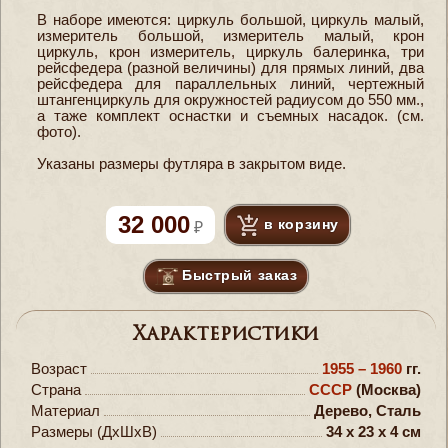
В наборе имеются: циркуль большой, циркуль малый,
измеритель большой, измеритель малый, крон
циркуль, крон измеритель, циркуль балеринка, три
рейсфедера (разной величины) для прямых линий, два
рейсфедера для параллельных линий, чертежный
штангенциркуль для окружностей радиусом до 550 мм.,
а таже комплект оснастки и съемных насадок. (см.
фото).
Указаны размеры футляра в закрытом виде.
32 000
в корзину
Быстрый заказ
Характеристики
Возраст
1955 – 1960
гг.
Страна
СССР
(Москва)
Материал
Дерево, Сталь
Размеры (ДxШxВ)
34 x 23 x 4 см