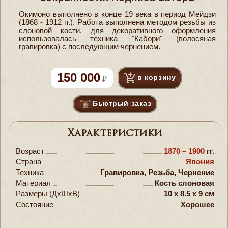
Окимоно выполнено в конце 19 века в период Мейдзи
(1868 - 1912 гг.). Работа выполнена методом резьбы из
слоновой кости, для декоративного оформления
использовалась техника "Кабори" (волосяная
гравировка) с последующим чернением.
150 000
в корзину
Быстрый заказ
Характеристики
Возраст
1870 – 1900
гг.
Страна
Япония
Техника
Гравировка, Резьба, Чернение
Материал
Кость слоновая
Размеры (ДxШxВ)
10 x 8.5 x 9 см
Состояние
Хорошее