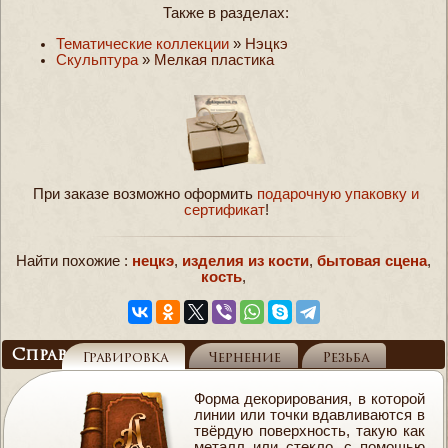
Также в разделах:
Тематические коллекции
»
Нэцкэ
Скульптура
»
Мелкая пластика
При заказе возможно оформить
подарочную упаковку и
сертификат
!
Найти похожие :
нецкэ
,
изделия из кости
,
бытовая сцена
,
кость
,
Справочник
Гравировка
Чернение
Резьба
Форма декорирования, в которой
линии или точки вдавливаются в
твёрдую поверхность, такую как
металл или стекло, с помощью