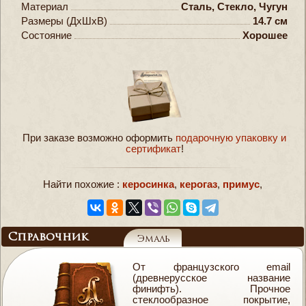
Материал
Сталь, Стекло, Чугун
Размеры (ДxШxВ)
14.7 см
Состояние
Хорошее
При заказе возможно оформить
подарочную упаковку и
сертификат
!
Найти похожие :
керосинка
,
керогаз
,
примус
,
Справочник
Эмаль
От французского email
(древнерусское название
финифть). Прочное
стеклообразное покрытие,