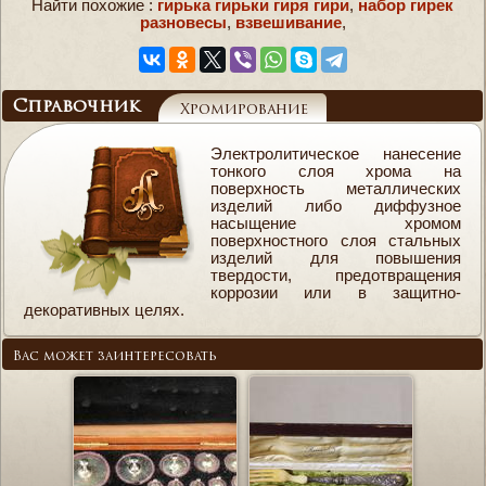
Найти похожие :
гирька гирьки гиря гири
,
набор гирек
разновесы
,
взвешивание
,
Справочник
Хромирование
Электролитическое нанесение
тонкого слоя хрома на
поверхность металлических
изделий либо диффузное
насыщение хромом
поверхностного слоя стальных
изделий для повышения
твердости, предотвращения
коррозии или в защитно-
декоративных целях.
Вас может заинтересовать