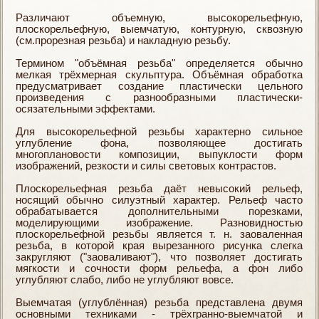
Различают объемную, высокорельефную,
плоскорельефную, выемчатую, контурную, сквозную
(см.прорезная резьба) и накладную резьбу.
Термином "объёмная резьба" определяется обычно
мелкая трёхмерная скульптура. Объёмная обработка
предусматривает создание пластически цельного
произведения с разнообразными пластически-
осязательными эффектами.
Для высокорельефной резьбы характерно сильное
углубление фона, позволяющее достигать
многоплановости композиции, выпуклости форм
изображений, резкости и силы световых контрастов.
Плоскорельефная резьба даёт невысокий рельеф,
носящий обычно силуэтный характер. Рельеф часто
обрабатывается дополнительными порезками,
моделирующими изображение. Разновидностью
плоскорельефной резьбы является т. н. заоваленная
резьба, в которой края вырезанного рисунка слегка
закругляют ("заоваливают"), что позволяет достигать
мягкости и сочности форм рельефа, а фон либо
углубляют слабо, либо не углубляют вовсе.
Выемчатая (углублённая) резьба представлена двумя
основными техниками - трёхгранно-выемчатой и