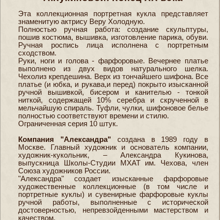
Эта коллекционная портретная кукла представляет
знаменитую актрису Веру Холодную.
Полностью ручная работа: создание скульптуры,
пошив костюма, вышивка, изготовление парика, обуви.
Ручная роспись лица исполнена с портретным
сходством.
Руки, ноги и голова - фарфоровые. Вечернее платье
выполнено из двух видов натурального шелка.
Чехолиз крепдешина. Верх из тончайшего шифона. Все
платье (и юбка, и рукава,и перед) покрыто изысканной
ручной вышивкой, бисером и канителью - тонкой
ниткой, содержащей 10% серебра и скрученной в
мельчайшую спираль. Туфли, чулки, шифоновое белье
полностью соответствуют времени и стилю.
Ограниченная серия 10 штук.
Компания "Александра"
создана в 1989 году в
Москве. Главный художник и основатель компании,
художник-кукольник, – Александра Кукинова,
выпускница Школы-Студии МХАТ им. Чехова, член
Союза художников России.
"Александра" создает изысканные фарфоровые
художественные коллекционные (в том числе и
портретные куклы) и сувенирные фарфоровые куклы
ручной работы, выполненные с исторической
достоверностью, непревзойденными мастерством и
качеством.