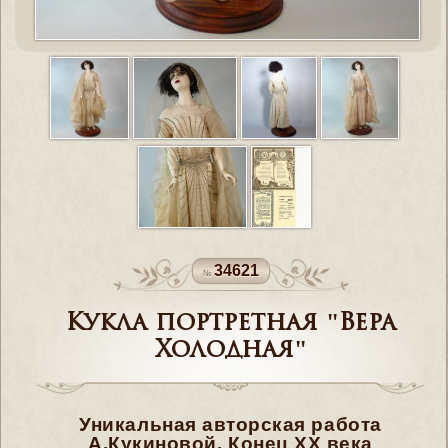
34621
Кукла портретная "Вера
Холодная"
Уникальная авторская работа
А.Кукиновой. Конец ХХ века