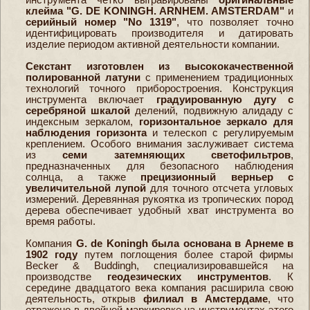
клейма "G. DE KONINGH. ARNHEM. AMSTERDAM"
и
серийный номер "No 1319"
, что позволяет точно
идентифицировать производителя и датировать
изделие периодом активной деятельности компании.
Секстант изготовлен из высококачественной
полированной латуни
с применением традиционных
технологий точного приборостроения. Конструкция
инструмента включает
градуированную дугу с
серебряной шкалой
делений, подвижную алидаду с
индексным зеркалом,
горизонтальное зеркало для
наблюдения горизонта
и телескоп с регулируемым
креплением. Особого внимания заслуживает система
из
семи затемняющих светофильтров
,
предназначенных для безопасного наблюдения
солнца, а также
прецизионный верньер с
увеличительной лупой
для точного отсчета угловых
измерений. Деревянная рукоятка из тропических пород
дерева обеспечивает удобный хват инструмента во
время работы.
Компания
G. de Koningh была основана в Арнеме в
1902 году
путем поглощения более старой фирмы
Becker & Buddingh, специализировавшейся на
производстве
геодезических инструментов
. К
середине двадцатого века компания расширила свою
деятельность, открыв
филиал в Амстердаме
, что
отражено в двойной маркировке на инструментах этого