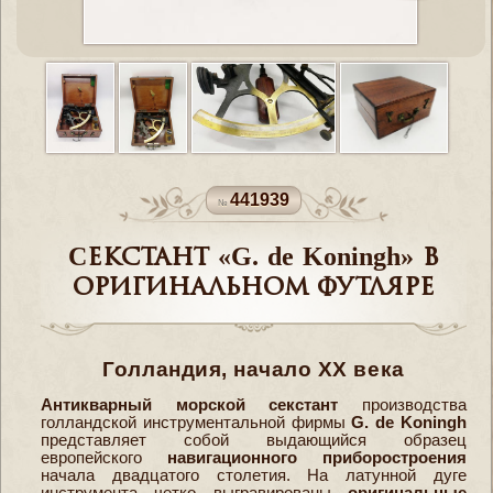
441939
Cекстант «G. de Koningh» в
оригинальном футляре
Голландия, начало XX века
Антикварный морской секстант
производства
голландской инструментальной фирмы
G. de Koningh
представляет собой выдающийся образец
европейского
навигационного приборостроения
начала двадцатого столетия. На латунной дуге
инструмента четко выгравированы
оригинальные