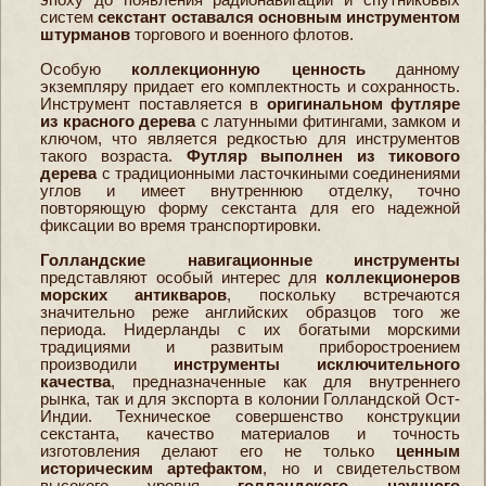
систем
секстант оставался основным инструментом
штурманов
торгового и военного флотов.
Особую
коллекционную ценность
данному
экземпляру придает его комплектность и сохранность.
Инструмент поставляется в
оригинальном футляре
из красного дерева
с латунными фитингами, замком и
ключом, что является редкостью для инструментов
такого возраста.
Футляр выполнен из тикового
дерева
с традиционными ласточкиными соединениями
углов и имеет внутреннюю отделку, точно
повторяющую форму секстанта для его надежной
фиксации во время транспортировки.
Голландские навигационные инструменты
представляют особый интерес для
коллекционеров
морских антикваров
, поскольку встречаются
значительно реже английских образцов того же
периода. Нидерланды с их богатыми морскими
традициями и развитым приборостроением
производили
инструменты исключительного
качества
, предназначенные как для внутреннего
рынка, так и для экспорта в колонии Голландской Ост-
Индии. Техническое совершенство конструкции
секстанта, качество материалов и точность
изготовления делают его не только
ценным
историческим артефактом
, но и свидетельством
высокого уровня
голландского научного