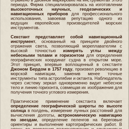
периода. Фирма специализировалась на изготовлении
высокоточных научных, геодезических и
навигационных приборов
для профессионального
использования, завоевав репутацию одного из
ведущих европейских производителей морских
инструментов.
Секстант представляет собой навигационный
инструмент
, основанный на принципе двойного
отражения света, позволяющий мореплавателям с
высокой точностью
измерять углы между
небесными телами и горизонтом
для определения
географических координат судна в открытом море.
Этот принцип, впервые воплощенный в секстанте
Джоном Бердом в 1757 году
, произвел революцию в
морской навигации, заменив менее точные
инструменты типа астролябии и октанта. Наблюдатель
через систему зеркал одновременно видит небесное
тело и линию горизонта, совмещая их изображения для
получения точного углового измерения.
Практическое применение секстанта включает
определение географической широты по высоте
солнца
в полдень, измерение лунных расстояний для
вычисления долготы,
астрономическую навигацию
по звездам
, определение пеленгов на береговые
ориентиры и выполнение картографических работ. В
эпоху до появления радионавигации и спутниковых