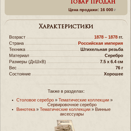
Товар продан
Цена продажи: 16 000
Характеристики
Возраст
1878 – 1878
гг.
Страна
Российская империя
Техника
Штихельная резьба
Материал
Серебро
Размеры (ДxШxВ)
7.5 x 6.4 см
Вес
76 г
Состояние
Хорошее
Также в разделах:
Столовое серебро
»
Тематические коллекции
»
Сервировочное серебро
Винотека
»
Тематические коллекции
»
Винные
аксессуары