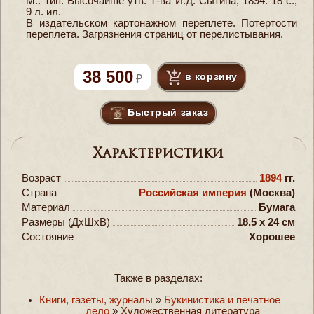
М.: Тип. Высочайше утв. Т-ва И.Д. Сытина, 1894. 18 с.,
9 л. ил.
В издательском картонажном переплете. Потертости
переплета. Загрязнения страниц от перелистывания.
38 500
в корзину
Быстрый заказ
Характеристики
Возраст
1894
гг.
Страна
Российская империя
(Москва)
Материал
Бумага
Размеры (ДxШxВ)
18.5 x 24 см
Состояние
Хорошее
Также в разделах:
Книги, газеты, журналы
»
Букинистика и печатное
дело
»
Художественная литература