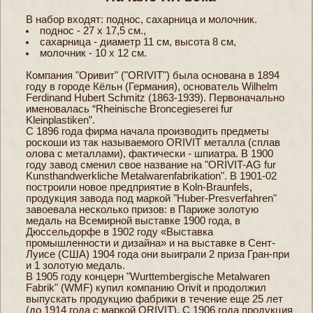
В набор входят: поднос, сахарница и молочник.
поднос - 27 х 17,5 см.,
сахарница - диаметр 11 см, высота 8 см,
молочник - 10 х 12 см.
Компания "Оривит" ("ORIVIT") была основана в 1894
году в городе Кёльн (Германия), основатель Wilhelm
Ferdinand Hubert Schmitz (1863-1939). Первоначально
именовалась “Rheinische Broncegieserei fur
Kleinplastiken”.
С 1896 года фирма начала производить предметы
роскоши из так называемого ORIVIT металла (сплав
олова с металлами), фактически - шпиатра. В 1900
году завод сменил свое название на "ORIVIT-AG fur
Kunsthandwerkliche Metalwarenfabrikation". В 1901-02
построили новое предприятие в Koln-Braunfels,
продукция завода под маркой "Huber-Presverfahren"
завоевала несколько призов: в Париже золотую
медаль на Всемирной выставке 1900 года, в
Дюссельдорфе в 1902 году «Выставка
промышленности и дизайна» и на выставке в Сент-
Луисе (США) 1904 года они выиграли 2 приза Гран-при
и 1 золотую медаль.
В 1905 году концерн "Wurttembergische Metalwaren
Fabrik" (WMF) купил компанию Orivit и продолжил
выпускать продукцию фабрики в течение еще 25 лет
(до 1914 года с маркой ORIVIT). С 1906 года продукция