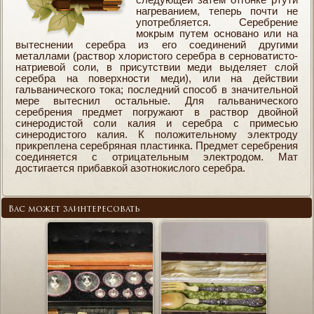
следующей затем отгонке ртути
нагреванием, теперь почти не
употребляется. Серебрение
мокрым путем основано или на
вытеснении серебра из его соединений другими
металлами (раствор хлористого серебра в серноватисто-
натриевой соли, в присутствии меди выделяет слой
серебра на поверхности меди), или на действии
гальванического тока; последний способ в значительной
мере вытеснил остальные. Для гальванического
серебрения предмет погружают в раствор двойной
синеродистой соли калия и серебра с примесью
синеродистого калия. К положительному электроду
прикреплена серебряная пластинка. Предмет серебрения
соединяется с отрицательным электродом. Мат
достигается прибавкой азотнокислого серебра.
Вас может заинтересовать