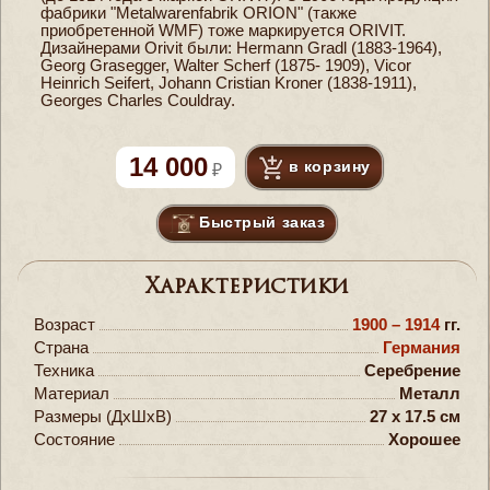
фабрики "Metalwarenfabrik ORION" (также
приобретенной WMF) тоже маркируется ORIVIT.
Дизайнерами Orivit были: Hermann Gradl (1883-1964),
Georg Grasegger, Walter Scherf (1875- 1909), Vicor
Heinrich Seifert, Johann Cristian Kroner (1838-1911),
Georges Charles Couldray.
14 000
в корзину
Быстрый заказ
Характеристики
Возраст
1900 – 1914
гг.
Страна
Германия
Техника
Серебрение
Материал
Металл
Размеры (ДxШxВ)
27 x 17.5 см
Состояние
Хорошее