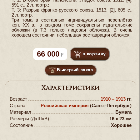
591 с., 2 л.портр.;
Т. 3: Разрыв франко-русского союза. 1913. [2], 609 с.,
2 л.портр.
Три тома в составных индивидуальных переплётах
кон. XX в., в каждом томе сохранены издательские
обложки (в Т.3 только лицевая обложка). В очень
хорошем состоянии, небольшая реставрация обложек.
66 000
в корзину
Быстрый заказ
Характеристики
Возраст
1910 – 1913
гг.
Страна
Российская империя
(Санкт-Петербург)
Материал
Бумага
Размеры (ДxШxВ)
16 x 23 см
Состояние
Хорошее