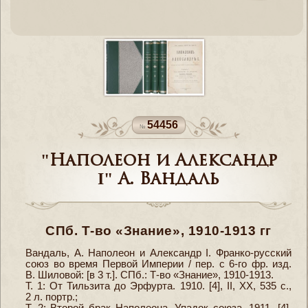
54456
"Наполеон и Александр
I" А. Вандаль
СПб. Т-во «Знание», 1910-1913 гг
Вандаль, А. Наполеон и Александр I. Франко-русский
союз во время Первой Империи / пер. с 6-го фр. изд.
В. Шиловой: [в 3 т.]. СПб.: Т-во «Знание», 1910-1913.
Т. 1: От Тильзита до Эрфурта. 1910. [4], II, XX, 535 с.,
2 л. портр.;
Т. 2: Второй брак Наполеона. Упадок союза. 1911. [4],