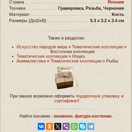
Страна
Япония
Техника
Гравировка, Резьба, Чернение
Материал
Кость
Размеры (ДxШxВ)
5.3 x 3.2 x 3.4 см
Также в разделах:
Искусство народов мира
»
Тематические коллекции
»
Восточная коллекция
Тематические коллекции
»
Нэцкэ
Анималистика
»
Тематические коллекции
»
Рыбы
При заказе возможно оформить
подарочную упаковку и
сертификат
!
Найти похожие :
окимоно
,
фигура костяная
,