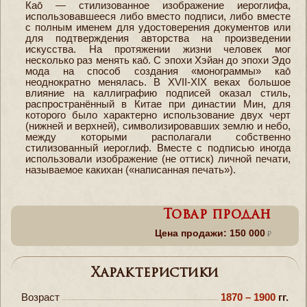
Каō — стилизованное изображение иероглифа,
использовавшееся либо вместо подписи, либо вместе
с полным именем для удостоверения документов или
для подтверждения авторства на произведении
искусства. На протяжении жизни человек мог
несколько раз менять каō. С эпохи Хэйан до эпохи Эдо
мода на способ создания «монограммы» каō
неоднократно менялась. В XVII-XIX веках большое
влияние на каллиграфию подписей оказал стиль,
распространённый в Китае при династии Мин, для
которого было характерно использование двух черт
(нижней и верхней), символизировавших землю и небо,
между которыми располагали собственно
стилизованный иероглиф. Вместе с подписью иногда
использовали изображение (не оттиск) личной печати,
называемое какихан («написанная печать»).
Товар продан
Цена продажи: 150 000
Характеристики
Возраст
1870 – 1900
гг.