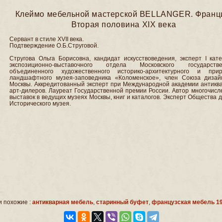
Клеймо мебельной мастерской BELLANGER. Франц
Вторая половина ХIХ века
Сервант в стиле XVII века.
Подтверждение О.Б.Струговой.
Стругова Ольга Борисовна, кандидат искусствоведения, эксперт I кат
экспозиционно-выставочного отдела Московского государстве
объединенного художественного историко-архитектурного и прир
ландшафтного музея-заповедника «Коломенское», член Союза дизай
Москвы. Аккредитованный эксперт при Международной академии антиква
арт-дилеров. Лауреат Государственной премии России. Автор многочис
выставок в ведущих музеях Москвы, книг и каталогов. Эксперт Общества 
Исторического музея.
 похожие :
антикварная мебель
,
старинный буфет
,
французская мебель 19