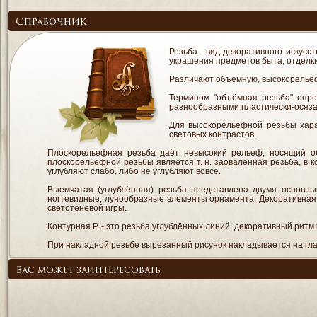
Справочник
Резьба - вид декоративного искусс
украшения предметов быта, отделк
Различают объемную, высокорельефн
Термином "объёмная резьба" опре
разнообразными пластически-осяз
Для высокорельефной резьбы хара
световых контрастов.
Плоскорельефная резьба даёт невысокий рельеф, носящий о
плоскорельефной резьбы является т. н. заоваленная резьба, в к
углубляют слабо, либо не углубляют вовсе.
Выемчатая (углублённая) резьба представлена двумя основным
ногтевидные, лунообразные элементы орнамента. Декоративная
светотеневой игры.
Контурная Р. - это резьба углублённых линий, декоративный ритм
При накладной резьбе вырезанный рисунок накладывается на глад
Вас может заинтересовать