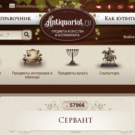
66
info@antiquariat.ru
правочник
Как купить
Войти
и
Предметы интерьера и
Предметы культа
Скульптура
обихода
57966
Сервант