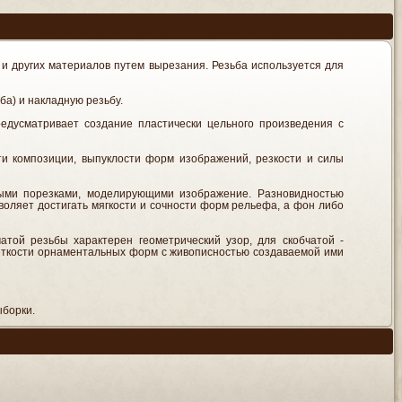
а и других материалов путем вырезания. Резьба используется для
а) и накладную резьбу.
едусматривает создание пластически цельного произведения с
и композиции, выпуклости форм изображений, резкости и силы
ыми порезками, моделирующими изображение. Разновидностью
зволяет достигать мягкости и сочности форм рельефа, а фон либо
атой резьбы характерен геометрический узор, для скобчатой -
ёткости орнаментальных форм с живописностью создаваемой ими
ыборки.