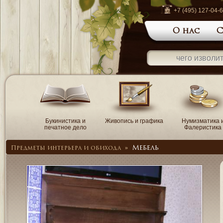
+7 (495) 127-04-
О нас
С
Букинистика и
Живопись и графика
Нумизматика 
печатное дело
Фалеристика
Мебель
Предметы интерьера и обихода
»