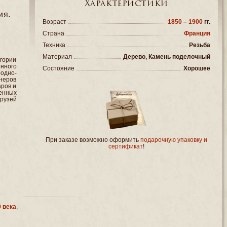
Характеристики
ия.
Возраст
1850 – 1900
гг.
Страна
Франция
Техника
Резьба
Материал
Дерево, Камень поделочный
егории
нного
Состояние
Хорошее
одно-
неров
ров и
ленных
друзей
При заказе возможно оформить
подарочную упаковку и
сертификат
!
 века
,