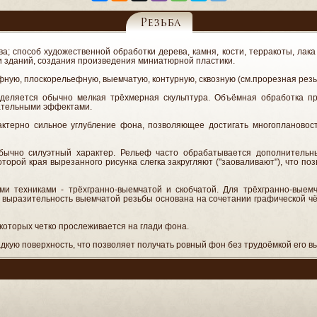
Резьба
тва; способ художественной обработки дерева, камня, кости, терракоты, лак
и зданий, создания произведения миниатюрной пластики.
ую, плоскорельефную, выемчатую, контурную, сквозную (см.прорезная резьб
деляется обычно мелкая трёхмерная скульптура. Объёмная обработка пр
ательными эффектами.
ктерно сильное углубление фона, позволяющее достигать многоплановост
бычно силуэтный характер. Рельеф часто обрабатывается дополнительн
оторой края вырезанного рисунка слегка закругляют ("заоваливают"), что по
и техниками - трёхгранно-выемчатой и скобчатой. Для трёхгранно-выемч
 выразительность выемчатой резьбы основана на сочетании графической ч
 которых четко прослеживается на глади фона.
кую поверхность, что позволяет получать ровный фон без трудоёмкой его в