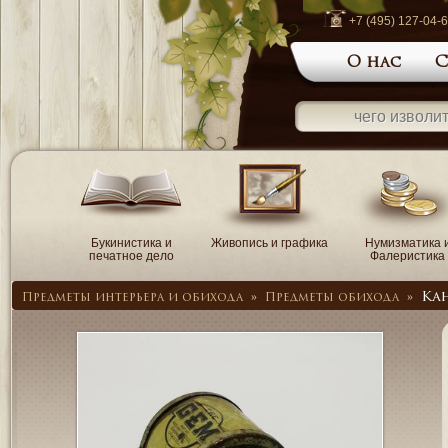
+7 (495) 127-04-
О нас
С
Букинистика и
Живопись и графика
Нумизматика 
печатное дело
Фалеристика
Ка
Предметы интерьера и обихода
»
Предметы обихода
»