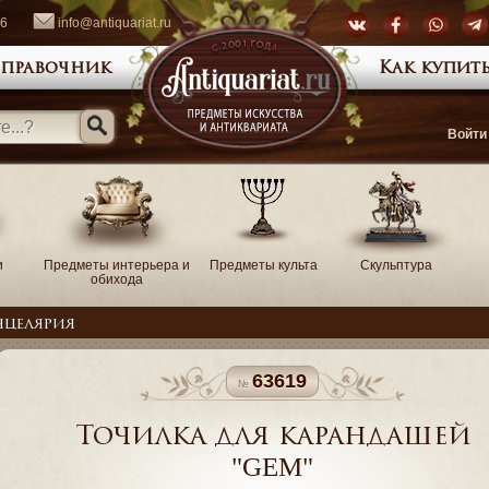
66
info@antiquariat.ru
правочник
Как купить
Войти
и
Предметы интерьера и
Предметы культа
Скульптура
обихода
нцелярия
63619
Точилка для карандашей
"GEM"