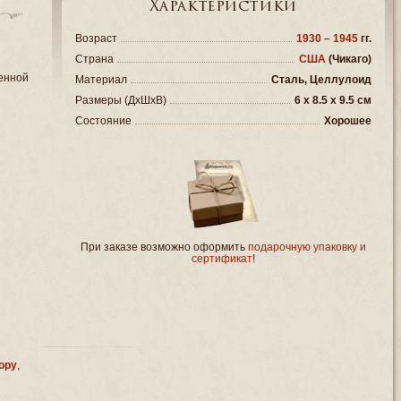
Характеристики
Возраст
1930 – 1945
гг.
Страна
США
(Чикаго)
енной
Материал
Сталь, Целлулоид
Размеры (ДxШxВ)
6 x 8.5 x 9.5 см
Состояние
Хорошее
При заказе возможно оформить
подарочную упаковку и
сертификат
!
ору
,