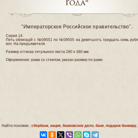
года"
"Императорское Российское правительство".
Серия 14.
Пять облигацiй с №09551 по №09555 на девятьсотъ тридцать семь рубл
коп. На предъявителя.
Размер оттиска титульного листа 280 х 380 мм.
Оформление: рама со стеклом, указан размер по раме.
Найти похожие :
сбербанк
,
акция
,
банковское дело
,
банк
,
подарок банкиру
,