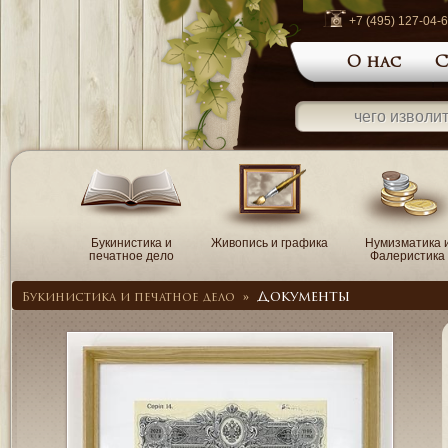
+7 (495) 127-04-
О нас
С
Букинистика и
Живопись и графика
Нумизматика 
печатное дело
Фалеристика
Документы
Букинистика и печатное дело
»