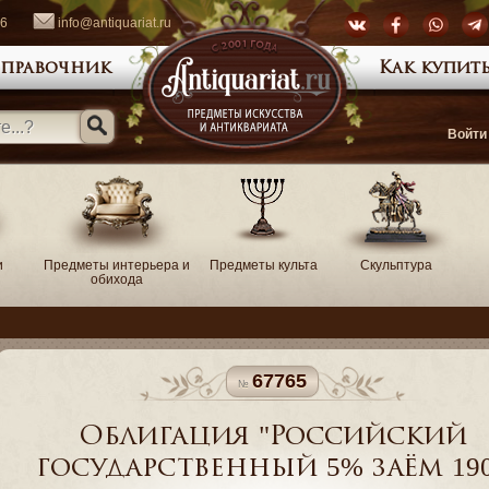
66
info@antiquariat.ru
правочник
Как купить
Войти
и
Предметы интерьера и
Предметы культа
Скульптура
обихода
67765
Облигация "Российский
государственный 5% заём 19