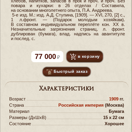
хлебов, напитков, запасов в прок и проч. и проч. Без
повара и кухарки: в 26 отделах / Составила,
на основании многолетнего опыта, П.А. Андреева.
5-е изд. М.: изд. А.Д. Ступина, [1909]. — XVI, 270, [2] с.,
1 л.фронт. — (Подарок молодым хозяйкам).
В составном индивидуальном переплёте кон. ХХ в.
Незначительные загрязнения страниц, л. фронт.
дублирован (бумага), влад. надпись на авантитуле
и послед. с.
77 000
в корзину
Быстрый заказ
Характеристики
Возраст
1909
гг.
Страна
Российская империя
(Москва)
Материал
Бумага
Размеры (ДxШxВ)
15 x 22 см
Состояние
Хорошее