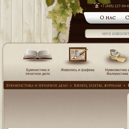
+7 (495) 127-04-
О нас
С
Букинистика и
Живопись и графика
Нумизматика 
печатное дело
Фалеристика
Букинистика и печатное дело
»
Книги, газеты, журналы
»