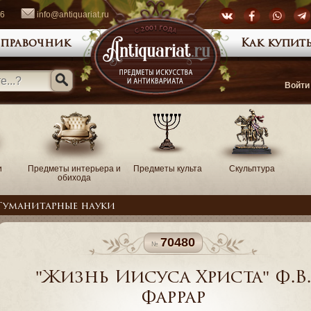
66
info@antiquariat.ru
правочник
Как купить
Войти
и
Предметы интерьера и
Предметы культа
Скульптура
обихода
Гуманитарные науки
70480
"Жизнь Иисуса Христа" Ф.В
Фаррар