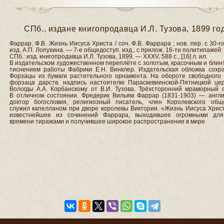
СПб., издане книгопродавца И.Л. Тузова, 1899 го
Фаррар, Ф.В. Жизнь Иисуса Христа / соч. Ф.В. Фаррара ; нов. пер. с 30-го
изд. А.П. Лопухина. — 7-е общедоступ. изд., с прилож. 16-ти политипажей: в
СПб.: изд. книгопродавца И.Л. Тузова, 1899. — XXXV, 588 с., [16] л. ил.
В издательском художественном переплёте с золотым, красочным и бли
тиснением работы Фабрики Е.Н. Винклер. Издательская обложка сохра
Форзацы из бумаги растительного орнамента. На обороте свободного 
форзаца дарств. надпись настоятелю Параскевиинской-Пятницкой церк
Вологды А.А. Корбанскому от В.И. Тузова. Трёхсторонний мраморный о
В отличном состоянии. Фредерик Вильям Фаррар (1831-1903) — англи
доктор богословия, религиозный писатель, член Королевского обще
служил капелланом при дворе королевы Виктории. «Жизнь Иисуса Хрис
известнейшее из сочинений Фаррара, выходившее огромными для
времени тиражами и получившее широкое распространение в мире