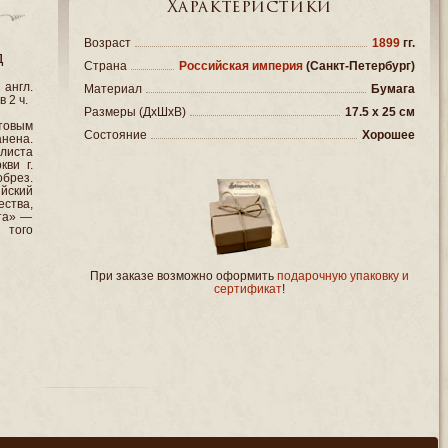
Характеристики
Возраст
1899
гг.
д
Страна
Российская империя
(Санкт-Петербург)
 англ.
Материал
Бумага
 2 ч.
Размеры (ДxШxВ)
17.5 x 25 см
нтовым
Состояние
Хорошее
нена.
листа
ви г.
брез.
йский
ства,
та» —
 того
При заказе возможно оформить
подарочную упаковку и
сертификат
!