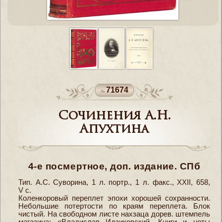
71674
Сочинения А.Н.
Апухтина
4-е посмертное, доп. издание. СПб
Тип. А.С. Суворина, 1 л. портр., 1 л. факс., ХХII, 658,
V c.
Коленкоровый переплет эпохи хорошей сохранности.
Небольшие потертости по краям переплета. Блок
чистый. На свободном листе нахзаца дорев. штемпель
магазина: «Владислав Идзиковский. Книги и ноты