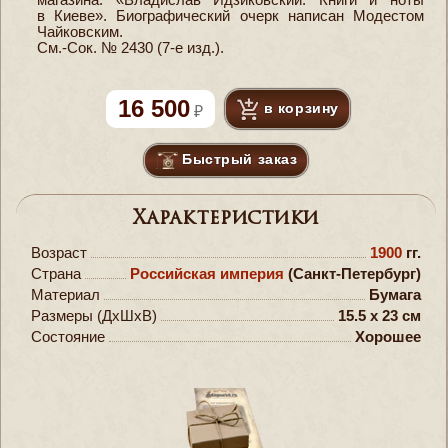
в Киеве». Биографический очерк написан Модестом
Чайковским.
См.-Сок. № 2430 (7-е изд.).
16 500
в корзину
Быстрый заказ
Характеристики
Возраст
1900
гг.
Страна
Российская империя
(Санкт-Петербург)
Материал
Бумага
Размеры (ДxШxВ)
15.5 x 23 см
Состояние
Хорошее