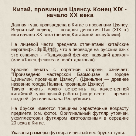
Китай, провинция Цзянсу. Конец XIX -
начало XX века
Данная тушь произведена в Китае в провинции Цзянсу.
Вероятный период — поздняя династия Цин (XIX в.)
или начало XX века (период Китайской республики).
На лицевой части предмета отпечатаны китайские
иероглифы: 舞鳳翔龍, что в переводе на русский язык
это означает - «Танцующий феникс, парящий дракон»
(или «Танец феникса и полёт дракона»).
Красная печать с обратной стороны означает:
"Произведено мастерской Баомоцзан в городе
Цзиньлин, провинция Цзянсу". (Цзиньлин — древнее
название города Нанкин, провинция Цзянсу)
Такую печать можно встретить на качественной
китайской туши ручной работы (чаще всего — времен
поздней Цин или начала Республики).
На бруске имеются трещины характерные возрасту
предмета (см. фото). Оригинальный футляр утрачен,
укомплектован футляром изготовленным в середине
20 века в Китае.
Указаны размеры футляра и чистый вес бруска туши.