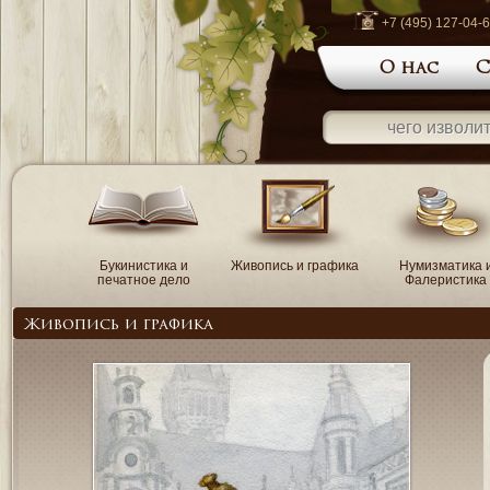
+7 (495) 127-04-
О нас
С
Букинистика и
Живопись и графика
Нумизматика 
печатное дело
Фалеристика
Живопись и графика