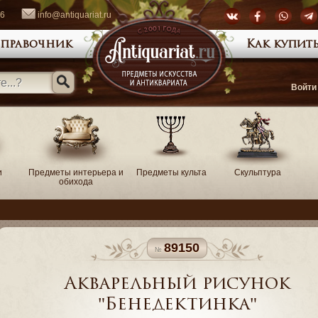
66
info@antiquariat.ru
правочник
Как купить
Войти
и
Предметы интерьера и
Предметы культа
Скульптура
обихода
89150
Акварельный рисунок
"Бенедектинка"