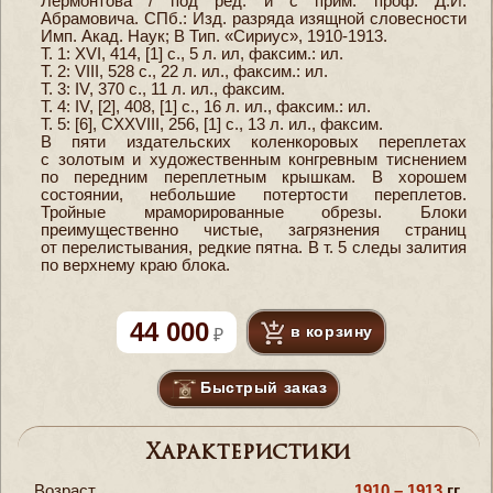
Лермонтова / под ред. и с прим. проф. Д.И.
Абрамовича. СПб.: Изд. разряда изящной словесности
Имп. Акад. Наук; В Тип. «Сириус», 1910-1913.
Т. 1: XVI, 414, [1] с., 5 л. ил, факсим.: ил.
Т. 2: VIII, 528 с., 22 л. ил., факсим.: ил.
Т. 3: IV, 370 с., 11 л. ил., факсим.
Т. 4: IV, [2], 408, [1] с., 16 л. ил., факсим.: ил.
Т. 5: [6], CXXVIII, 256, [1] c., 13 л. ил., факсим.
В пяти издательских коленкоровых переплетах
с золотым и художественным конгревным тиснением
по передним переплетным крышкам. В хорошем
состоянии, небольшие потертости переплетов.
Тройные мраморированные обрезы. Блоки
преимущественно чистые, загрязнения страниц
от перелистывания, редкие пятна. В т. 5 следы залития
по верхнему краю блока.
44 000
в корзину
Быстрый заказ
Характеристики
Возраст
1910 – 1913
гг.